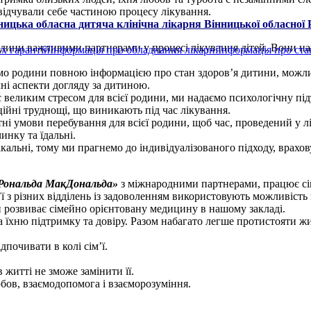
 відчували себе частиною процесу лікування.
ицька обласна дитяча клінічна лікарня Вінницької обласної 
дини важливими партнерами у процесі лікування дітей. Вони найк
х гарантій
Інформація про обладнання лікарні
Інформація про ста
о родини повною інформацією про стан здоров’я дитини, можливі
ні аспекти догляду за дитиною.
 великим стресом для всієї родини, ми надаємо психологічну під
ійні труднощі, що виникають під час лікування.
і умови перебування для всієї родини, щоб час, проведений у л
инку та їдальні.
кальні, тому ми прагнемо до індивідуалізованого підходу, врахов
Рональда МакДональда»
з міжнародними партнерами, працює сіме
’ї з різних відділень із задоволенням використовують можливість
 розвиває сімейно орієнтовану медицину в нашому закладі.
а їхню підтримку та довіру. Разом набагато легше протистояти 
почивати в колі сім’ї.
 житті не зможе замінити її.
бов, взаємодопомога і взаєморозуміння.