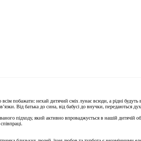
о всім побажати: нехай дитячий сміх лунає всюди, а рідні будуть
язки. Від батька до сина, від бабусі до внучки, передаються дух
ваного підходу, який активно впроваджується в нашій дитячій обл
 співпраці.
дтримка близьких людей, їхня любов та турбота є незамінними ел