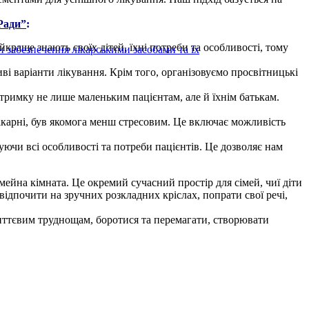
Ради”
:
раще знають своїх дітей, їхні потреби та особливості, тому
н забезпечення лікарськими засобами та їх
 варіанти лікування. Крім того, організовуємо просвітницькі
тримку не лише маленьким пацієнтам, але й їхнім батькам.
ікарні, був якомога менш стресовим. Це включає можливість
уючи всі особливості та потреби пацієнтів. Це дозволяє нам
йна кімната. Це окремий сучасний простір для сімей, чиї діти
 відпочити на зручних розкладних кріслах, попрати свої речі,
життєвим труднощам, боротися та перемагати, створювати