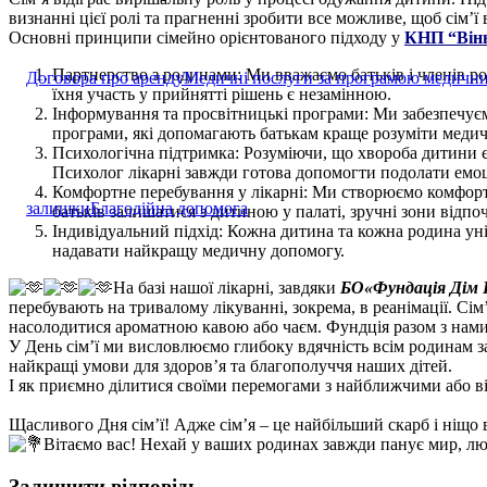
визнанні цієї ролі та прагненні зробити все можливе, щоб сім’ї
Основні принципи сімейно орієнтованого підходу у
КНП “Вінн
Партнерство з родинами: Ми вважаємо батьків і членів ро
Договора про аренду
Медичні послуги за програмою медични
їхня участь у прийнятті рішень є незамінною.
Інформування та просвітницькі програми: Ми забезпечуєм
програми, які допомагають батькам краще розуміти медич
Психологічна підтримка: Розуміючи, що хвороба дитини є
Психолог лікарні завжди готова допомогти подолати емоц
Комфортне перебування у лікарні: Ми створюємо комфортн
залишки
Благодійна допомога
батьків залишатися з дитиною у палаті, зручні зони відпоч
Індивідуальний підхід: Кожна дитина та кожна родина уні
надавати найкращу медичну допомогу.
На базі нашої лікарні, завдяки
БО«Фундація Дім 
перебувають на тривалому лікуванні, зокрема, в реанімації. Сім
насолодитися ароматною кавою або чаєм. Фундція разом з нами
У День сім’ї ми висловлюємо глибоку вдячність всім родинам з
найкращі умови для здоров’я та благополуччя наших дітей.
І як приємно ділитися своїми перемогами з найближчими або від
а
Щасливого Дня сім’ї! Адже сім’я – це найбільший скарб і ніщо в
Вітаємо вас! Нехай у ваших родинах завжди панує мир, лю
Залишити відповідь