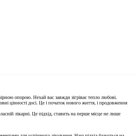
 вірною опорою. Нехай вас завжди зігріває тепло любові.
овні цінності досі. Це і початок нового життя, і продовження
асній лікарні. Це підхід, ставить на перше місце не лише
ементами для успішного лікування. Наш підхід базується на