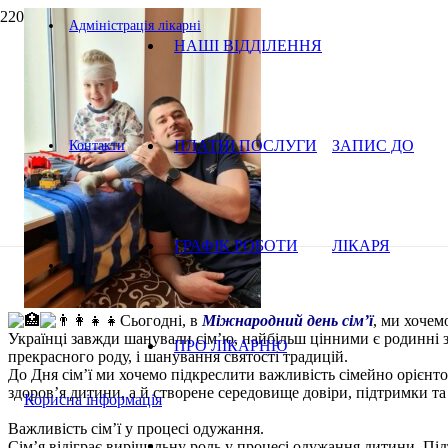
Адміністрація лікарні
НАШІ ВІДДІЛЕННЯ
ПЛАТНІ ПОСЛУГИ
ЗАПИС ДО
Контакти
ГРАФІК РОБОТИ
ЛІКАРЯ
Сьогодні, в
Міжнародний день сім’ї
, ми хочем
Українці завжди шанували сім’ю, найбільш цінними є родинні зв’
ПРО ЛІКАРНЮ
прекрасного роду, і шанування святості традицій.
До Дня сім’ї ми хочемо підкреслити важливість сімейно орієнто
здоров’я дитини, а й створене середовище довіри, підтримки та
Корисна інформація
Важливість сім’ї у процесі одужання.
Сім’я відіграє вирішальну роль у процесі одужання дитини. Пі