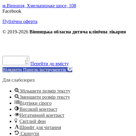
м.Вінниця, Хмельницьке шосе, 108
Facebook
Публічна оферта
© 2019-2026
Вінницька обласна дитяча клінічна лікарня
Перейти до вмісту
Відкрити Панель інструментів
Для слабозорих
Збільшити розмір тексту
Зменшити розмір тексту
Відтінки сірого
Високий контраст
Негативний контраст
Світлий фон
Шрифт для читання
Скинути