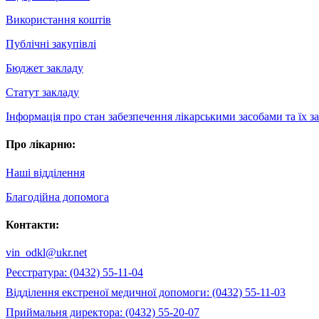
Використання коштів
Публічні закупівлі
Бюджет закладу
Статут закладу
Інформація про стан забезпечення лікарськими засобами та їх 
Про лікарню:
Наші відділення
Благодійна допомога
Контакти:
vin_odkl@ukr.net
Реєстратура: (0432) 55-11-04
Відділення екстреної медичної допомоги: (0432) 55-11-03
Приймальня директора: (0432) 55-20-07