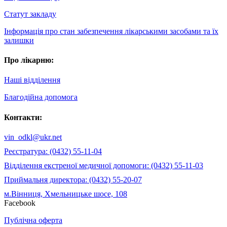
Статут закладу
Інформація про стан забезпечення лікарськими засобами та їх
залишки
Про лікарню:
Наші відділення
Благодійна допомога
Контакти:
vin_odkl@ukr.net
Реєстратура: (0432) 55-11-04
Відділення екстреної медичної допомоги: (0432) 55-11-03
Приймальня директора: (0432) 55-20-07
м.Вінниця, Хмельницьке шосе, 108
Facebook
Публічна оферта