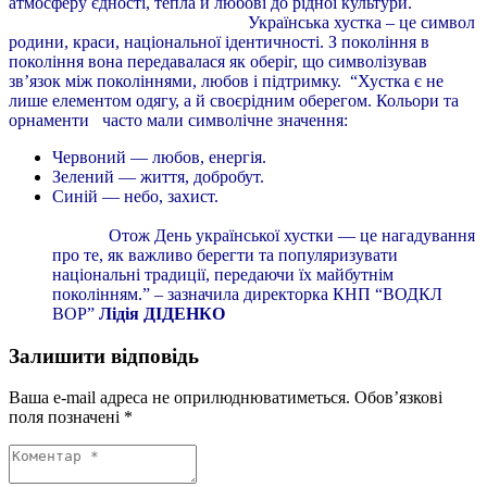
атмосферу єдності, тепла й любові до рідної культури.
Українська хустка – це символ
родини, краси, національної ідентичності. З покоління в
покоління вона передавалася як оберіг, що символізував
зв’язок між поколіннями, любов і підтримку.
“Хустка є не
лише елементом одягу, а й своєрідним оберегом. Кольори та
орнаменти часто мали символічне значення:
Червоний — любов, енергія.
Зелений — життя, добробут.
Синій — небо, захист.
Отож День української хустки — це нагадування
про те, як важливо берегти та популяризувати
національні традиції, передаючи їх майбутнім
поколінням.” – зазначила директорка КНП “ВОДКЛ
ВОР”
Лідія ДІДЕНКО
Залишити відповідь
Ваша e-mail адреса не оприлюднюватиметься.
Обов’язкові
поля позначені
*