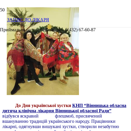
ЗАПИС ДО ЛІКАРЯ
Приймальня головного лікаря – 0(432) 67-60-87
До Дня української хустки
КНП “Вінницька обласна
дитяча клінічна лікарня Вінницької обласної Ради”
відбувся яскравий
флешмоб, присвячений
вшануванню традицій українського народу. Працівники
лікарні, одягнувши вишукані хустки, створили незабутню