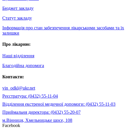
Бюджет закладу
Статут закладу
Інформація про стан забезпечення лікарськими засобами та їх
залишки
Про лікарню:
Наші відділення
Благодійна допомога
Контакти:
vin_odkl@ukr.net
Реєстратура: (0432) 55-11-04
Відділення екстреної медичної допомоги: (0432) 55-11-03
Приймальня директора: (0432) 55-20-07
м.Вінниця, Хмельницьке шосе, 108
Facebook