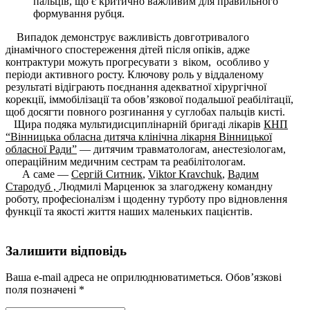
пальців, що є критично важливим для правильного
формування рубця.
Випадок демонструє важливість довготривалого
дінамічного спостереження дітей після опіків, адже
контрактури можуть прогресувати з
віком, особливо у
періоди активного росту. Ключову роль у віддаленому
результаті відіграють поєднання адекватної хірургічної
корекції, іммобілізації та обов’язкової подальшої реабілітації,
щоб досягти повного розгинання у суглобах пальців кисті.
Щира подяка мультидисциплінарній бригаді лікарів
КНП
“Вінницька обласна дитяча клінічна лікарня Вінницької
обласної Ради”
— дитячим травматологам, анестезіологам,
операційним медичним сестрам та реабілітологам.
А саме —
Сергій Ситник
,
Viktor Kravchuk
,
Вадим
Стародуб ,
Людмилі Марценюк за злагоджену командну
роботу, професіоналізм і щоденну турботу про відновлення
функції та якості життя наших маленьких пацієнтів.
Залишити відповідь
Ваша e-mail адреса не оприлюднюватиметься.
Обов’язкові
поля позначені
*