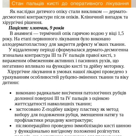
Як наслідки дитячого опіку стали викликом — дермато-
десмогенні контрактури після опіків. Кліничний випадок та
хірургічні рішення.
Пацієнт: хлопчик, 9 років
В анамнезі — термічний опік гарячою водою у віці 1,5
року. На етапі первинного лікування було виконано
аллодерматопластику для закриття дефекту м’яких тканин.
У віддаленому періоді сформувалася дермато-десмогенна
згинальна контрактура ІІІ та IV пальців правої кисті, з
вираженим обмеженням активних і пасивних рухів, що
негативно впливало на функцію кисті та дрібну моторику.
Хірургічне лікування в умовах нашої лікарні проведено з
урахуванням особливостей рубцево-змінених тканин та віку
дитини:
виконано радикальне висічення патологічних рубців
долонної поверхні ІІІ та IV пальців з оцінкою
життєздатності навколишніх тканин;
застосовано Z-подібну шкірну пластику як метод
вибору для подовження рубця, зменшення натягу та
профілактики рецидиву контрактури;
післяопераційно проведено іммобілізацію кисті шиною
у функціонально вигідному положенні розігнутих