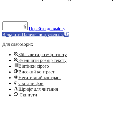
Перейти до вмісту
Відкрити Панель інструментів
Для слабозорих
Збільшити розмір тексту
Зменшити розмір тексту
Відтінки сірого
Високий контраст
Негативний контраст
Світлий фон
Шрифт для читання
Скинути