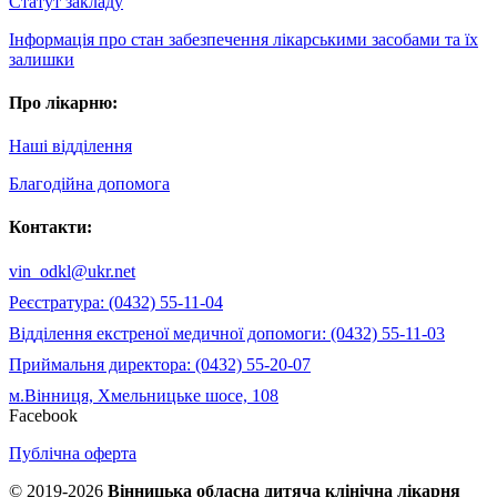
Статут закладу
Інформація про стан забезпечення лікарськими засобами та їх
залишки
Про лікарню:
Наші відділення
Благодійна допомога
Контакти:
vin_odkl@ukr.net
Реєстратура: (0432) 55-11-04
Відділення екстреної медичної допомоги: (0432) 55-11-03
Приймальня директора: (0432) 55-20-07
м.Вінниця, Хмельницьке шосе, 108
Facebook
Публічна оферта
© 2019-2026
Вінницька обласна дитяча клінічна лікарня