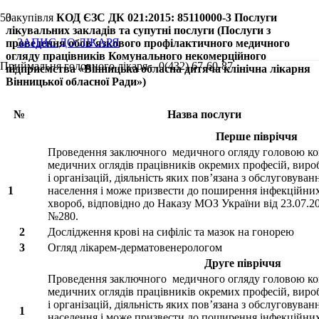
Закупівля
КОД ЄЗС ДК 021:2015: 85110000-3 Послуги
лікувальних закладів та супутні послуги (Послуги з
ЗАПИС ДО ЛІКАРЯ
проведення обов’язкового профілактичного медичного
огляду працівників Комунального некомерційного
Приймальня головного лікаря – 0(432) 67-60-87
підприємства «Вінницька обласна дитяча клінічна лікарня
Вінницької обласної Ради»)
№
Назва послуги
Перше півріччя
Проведення заключного медичного огляду головою ком
медичних оглядів працівників окремих професій, вир
і організацій, діяльність яких пов’язана з обслуговуван
1
населення і може призвести до поширення інфекційни
хвороб, відповідно до Наказу МОЗ України від 23.07.20
№280.
2
Дослідження крові на сифіліс та мазок на гонорею
3
Огляд лікарем-дерматовенерологом
Друге півріччя
Проведення заключного медичного огляду головою ком
медичних оглядів працівників окремих професій, вир
і організацій, діяльність яких пов’язана з обслуговуван
1
населення і може призвести до поширення інфекційни