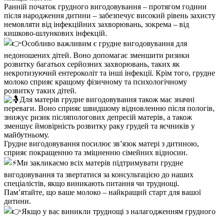
Ранній початок грудного вигодовування – протягом години
після народження дитини – забезпечує високий рівень захисту
немовляти від інфекційних захворювань, зокрема – від
кишково-шлункових інфекцій.
Особливо важливим є грудне вигодовування для
недоношених дітей. Воно допомагає зменшити ризики
розвитку багатьох серйозних захворювань, таких як
некротизуючий ентероколіт та інші інфекції. Крім того, грудне
молоко сприяє кращому фізичному та психологічному
розвитку таких дітей.
Для матерів грудне вигодовування також має значні
переваги. Воно сприяє швидшому відновленню після пологів,
знижує ризик післяпологових депресій матерів, а також
зменшує ймовірність розвитку раку грудей та яєчників у
майбутньому.
Грудне вигодовування посилює зв’язок матері з дитиною,
сприяє покращенню та зміцненню сімейних відносин.
Ми закликаємо всіх матерів підтримувати грудне
вигодовування та звертатися за консультацією до наших
спеціалістів, якщо виникають питання чи труднощі.
Пам’ятайте, що ваше молоко – найкращий старт для вашої
дитини.
Якщо у вас виникли труднощі з налагодженням грудного