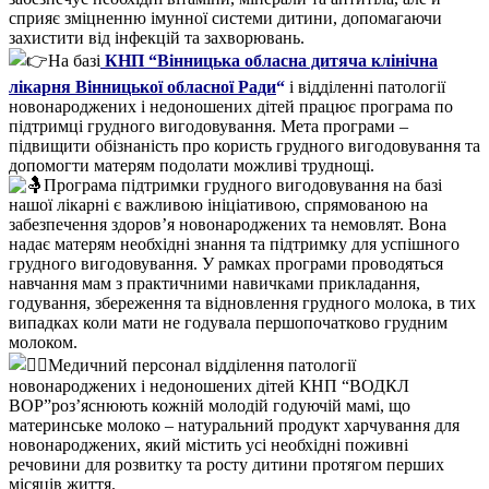
сприяє зміцненню імунної системи дитини, допомагаючи
захистити від інфекцій та захворювань.
На базі
КНП “Вінницька обласна дитяча клінічна
лікарня Вінницької обласної Ради
“
і відділенні патології
новонароджених і недоношених дітей працює програма по
підтримці грудного вигодовування. Мета програми –
підвищити обізнаність про користь грудного вигодовування та
допомогти матерям подолати можливі труднощі.
Програма підтримки грудного вигодовування на базі
нашої лікарні є важливою ініціативою, спрямованою на
забезпечення здоров’я новонароджених та немовлят. Вона
надає матерям необхідні знання та підтримку для успішного
грудного вигодовування. У рамках програми проводяться
навчання мам з практичними навичками прикладання,
годування, збереження та відновлення грудного молока, в тих
випадках коли мати не годувала першопочатково грудним
молоком.
Медичний персонал відділення патології
новонароджених і недоношених дітей КНП “ВОДКЛ
ВОР”роз’яснюють кожній молодій годуючій мамі, що
материнське молоко – натуральний продукт харчування для
новонароджених, який містить усі необхідні поживні
речовини для розвитку та росту дитини протягом перших
місяців життя.