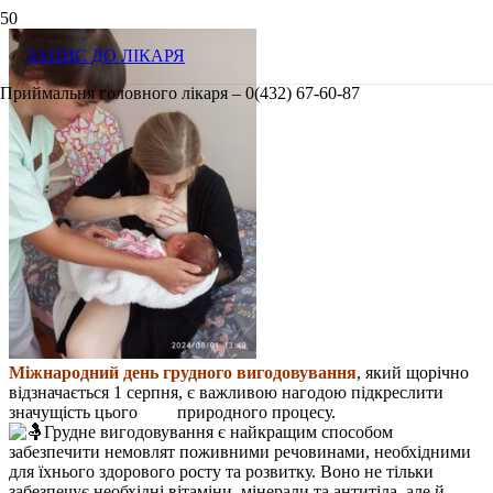
ЗАПИС ДО ЛІКАРЯ
Приймальня головного лікаря – 0(432) 67-60-87
Міжнародний день грудного вигодовування
, який щорічно
відзначається 1 серпня, є важливою нагодою підкреслити
значущість цього природного процесу.
Грудне вигодовування є найкращим способом
забезпечити немовлят поживними речовинами, необхідними
для їхнього здорового росту та розвитку. Воно не тільки
забезпечує необхідні вітаміни, мінерали та антитіла, але й