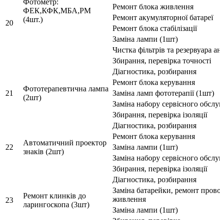
Фотометр:
Ремонт блока живлення
ФЕК,КФК,МБА,РМ
Ремонт акумуляторної батареї
(4шт.)
20
Ремонт блока стабілізації
Заміна лампи (1шт)
Чистка фільтрів та резервуара ан
Збирання, перевірка точності
Діагностика, розбирання
Ремонт блока керування
Фототерапевтична лампа
21
Заміна ламп фототерапії (1шт)
(2шт)
Заміна набору сервісного обсл
Збирання, перевірка ізоляції
Діагностика, розбирання
Ремонт блока керування
Автоматичний проектор
22
Заміна лампи (1шт)
знаків (2шт)
Заміна набору сервісного обсл
Збирання, перевірка ізоляції
Діагностика, розбирання
Заміна батарейки, ремонт пров
Ремонт клинків до
живлення
23
ларингоскопа (3шт)
Заміна лампи (1шт)