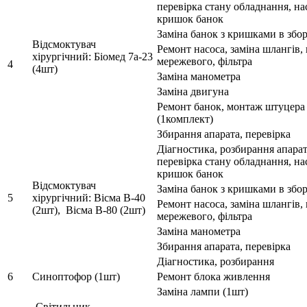
перевірка стану обладнання, на
кришок банок
Заміна банок з кришками в збор
Відсмоктувач
Ремонт насоса, заміна шлангів,
хірургічний: Біомед 7а-23
мережевого, фільтра
4
(4шт)
Заміна манометра
Заміна двигуна
Ремонт банок, монтаж штуцера
(1комплект)
Збирання апарата, перевірка
Діагностика, розбирання апарат
перевірка стану обладнання, на
кришок банок
Відсмоктувач
Заміна банок з кришками в збор
5
хірургічний: Вісма В-40
Ремонт насоса, заміна шлангів,
(2шт), Вісма В-80 (2шт)
мережевого, фільтра
Заміна манометра
Збирання апарата, перевірка
Діагностика, розбирання
6
Синоптофор (1шт)
Ремонт блока живлення
Заміна лампи (1шт)
Світильник