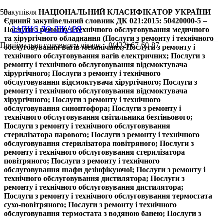
Закупівля
НАЦІОНАЛЬНИЙ КЛАСИФІКАТОР УКРАЇНИ
Єдиний закупівельний словник ДК 021:2015: 50420000-5 –
ЗАПИС ДО ЛІКАРЯ
Послуги з ремонту і технічного обслуговування медичного
та хірургічного обладнання (Послуги з ремонту і технічного
Приймальня головного лікаря – 0(432) 67-60-87
обслуговування вагів механічних; Послуги з ремонту і
технічного обслуговування вагів електричних; Послуги з
ремонту і технічного обслуговування відсмоктувача
хірургічного; Послуги з ремонту і технічного
обслуговування відсмоктувача хірургічного; Послуги з
ремонту і технічного обслуговування відсмоктувача
хірургічного; Послуги з ремонту і технічного
обслуговування синоптофора; Послуги з ремонту і
технічного обслуговування світильника безтіньового;
Послуги з ремонту і технічного обслуговування
стерилізатора парового; Послуги з ремонту і технічного
обслуговування стерилізатора повітряного; Послуги з
ремонту і технічного обслуговування стерилізатора
повітряного; Послуги з ремонту і технічного
обслуговування шафи дезінфікуючої; Послуги з ремонту і
технічного обслуговування дистилятора; Послуги з
ремонту і технічного обслуговування дистилятора;
Послуги з ремонту і технічного обслуговування термостата
сухо-повітряного; Послуги з ремонту і технічного
обслуговування термостата з водяною банею; Послуги з