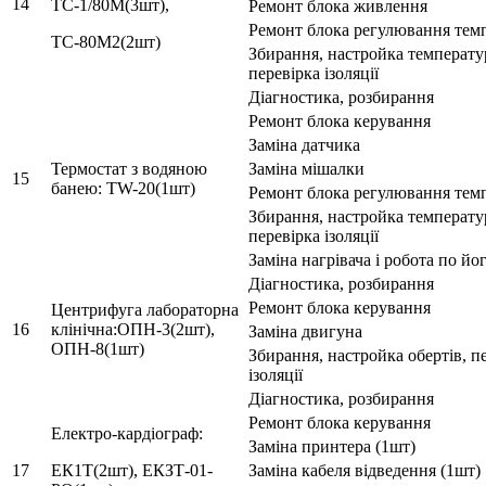
14
ТС-1/80М(3шт),
Ремонт блока живлення
Ремонт блока регулювання тем
ТС-80М2(2шт)
Збирання, настройка температу
перевірка ізоляції
Діагностика, розбирання
Ремонт блока керування
Заміна датчика
Термостат з водяною
Заміна мішалки
15
банею: TW-20(1шт)
Ремонт блока регулювання тем
Збирання, настройка температу
перевірка ізоляції
Заміна нагрівача і робота по йог
Діагностика, розбирання
Ремонт блока керування
Центрифуга лабораторна
16
клінічна:ОПН-3(2шт),
Заміна двигуна
ОПН-8(1шт)
Збирання, настройка обертів, п
ізоляції
Діагностика, розбирання
Ремонт блока керування
Електро-кардіограф:
Заміна принтера (1шт)
17
ЕК1Т(2шт), ЕКЗТ-01-
Заміна кабеля відведення (1шт)