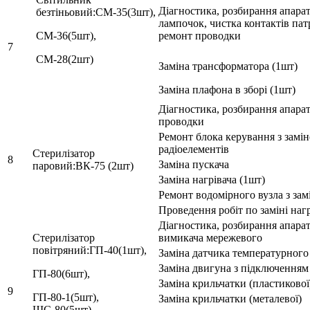
Діагностика, розбирання апарат
безтіньовий:СМ-35(3шт),
лампочок, чистка контактів пат
СМ-36(5шт),
ремонт проводки
7
СМ-28(2шт)
Заміна трансформатора (1шт)
Заміна плафона в зборі (1шт)
Діагностика, розбирання апара
проводки
Ремонт блока керування з замі
радіоелементів
Стерилізатор
8
Заміна пускача
паровий:ВК-75 (2шт)
Заміна нагрівача (1шт)
Ремонт водомірного вузла з зам
Проведення робіт по заміні нагр
Діагностика, розбирання апарат
Стерилізатор
вимикача мережевого
повітряний:ГП-40(1шт),
Заміна датчика температурного
Заміна двигуна з підключенням
ГП-80(6шт),
Заміна крильчатки (пластикової
9
ГП-80-1(5шт),
Заміна крильчатки (металевої)
ШС-80(5шт)