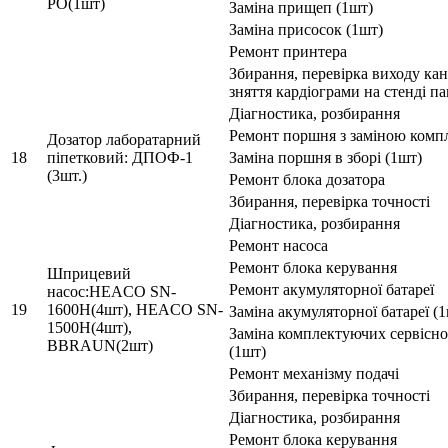
РО(1шт)
Заміна прищеп (1шт)
Заміна присосок (1шт)
Ремонт принтера
Збирання, перевірка виходу кан
зняття кардіограми на стенді па
Діагностика, розбирання
Ремонт поршня з заміною комп
Дозатор лаборатарний
18
піпетковий: ДПОФ-1
Заміна поршня в зборі (1шт)
(3шт.)
Ремонт блока дозатора
Збирання, перевірка точності
Діагностика, розбирання
Ремонт насоса
Ремонт блока керування
Шприцевий
Ремонт акумуляторної батареї
насос:HEACO SN-
19
1600H(4шт), HEACO SN-
Заміна акумуляторної батареї (
1500H(4шт),
Заміна комплектуючих сервісно
BBRAUN(2шт)
(1шт)
Ремонт механізму подачі
Збирання, перевірка точності
Діагностика, розбирання
Ремонт блока керування