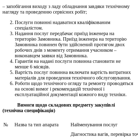
– запобігання виходу з ладу обладнання завдяки технічному
нагляду та проведенню сервісних робіт;
Послуги повинні надаватися кваліфікованим
спеціалістом.
Надання послуг передбачає приїзд інженера на
територію Замовника. Приїзд інженера на територію
Замовника повинен бути здійснений протягом двох
робочих днів з моменту отримання учасником –
виконавцем заявки від Замовника.
Гарантія на надані послуги повинна становити не
менше 6 місяців.
Вартість послуг повинна включати вартість витратних
матеріалів для проведення технічного обслуговування.
Роботи щодо технічного огляду та ремонту проводяться
на основі вимог і рекомендацій технічної і
експлуатаційної документації кожного виду техніки.
Вимоги щодо складових предмету закупівлі
(технічна специфікація)
№
Назва та тип апарата
Найменування послуг
Діагностика вагів, перевірка то