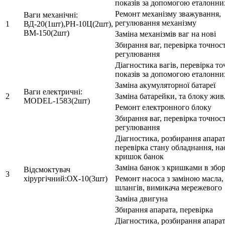
показів за допомогою еталонних
Ремонт механізму зважування,
Ваги механічні:
регулювання механізму
1
ВД-20(1шт),РН-10Ц(2шт),
ВМ-150(2шт)
Заміна механізмів ваг на нові
Збирання ваг, перевірка точност
регулювання
Діагностика вагів, перевірка то
показів за допомогою еталонних
Заміна акумуляторної батареї
Ваги електричні:
2
Заміна батарейки, та блоку жи
MODEL-1583(2шт)
Ремонт електронного блоку
Збирання ваг, перевірка точност
регулювання
Діагностика, розбирання апарат
перевірка стану обладнання, на
кришок банок
Заміна банок з кришками в збор
Відсмоктувач
3
хірургічний:ОХ-10(3шт)
Ремонт насоса з заміною масла,
шлангів, вимикача мережевого
Заміна двигуна
Збирання апарата, перевірка
Діагностика, розбирання апарат