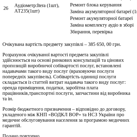
Ремонт блока керування
Аудіометр:Itera (1шт),
26
АТ235(1шт)
Заміна акумуляторної батареї (
Ремонт акумуляторної батареї
Заміна комплекту аудіо в зборі
Збирання, перевірка
Очікувана вартість предмету закупівлі – 385 650, 00 грн.
Розрахунок очікуваної вартості предмета закупівлі
здійснюється на основі ринкових консультацій та цінових
пропозицій виробничої собівартості послуг, встановлені
надавачами такого виду послуг (враховуючи послуги
попередніх закупівель). Собівартість одиниці послуги
складається із статтей витрат надавача такого виду послуг:
оренда приміщення, податки, заробітна плата
працівників,транспортні послуги, запчастини від виробника
та ін.
Розмір бюджетного призначення – відповідно до договору,
укладеного між КНП «ВОДКЛ ВОР» та НСЗ України про
медичне обслуговування населення за програмою медичних
гарантій.
Подано повторно.