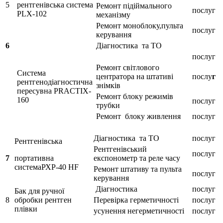
5
рентгенівська система
Ремонт підіймального
послуг
PLX-102
механізму
Ремонт моноблоку,пульта
послуг
керування
6
Діагностика та ТО
послуг
Ремонт світлового
Система
центратора на штативі
послу
г
рентгенодіагностична
знімків
пересувна PRACTIX-
Ремонт блоку режимів
160
послуг
трубки
Ремонт блоку живлення
послуг
Діагностика та ТО
послуг
Рентгенівська
Рентгенівський
послуг
7
портативна
експонометр та реле часу
системаРХР-40 НF
Ремонт штативу та пульта
послуг
керування
Діагностика
послуг
Бак для ручної
8
обробки рентген
Перевірка герметичності
послуг
плівки
усунення негерметичності
послуг