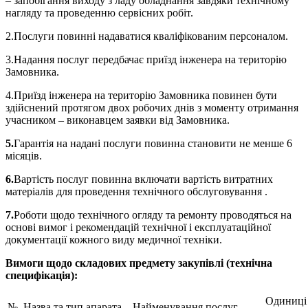
– запобігання виходу з ладу обладнання завдяки технічному
нагляду та проведенню сервісних робіт.
2.Послуги повинні надаватися кваліфікованим персоналом.
3.Надання послуг передбачає приїзд інженера на територію
Замовника.
4.Приїзд інженера на територію Замовника повинен бути
здійснений протягом двох робочих днів з моменту отримання
учасником – виконавцем заявки від Замовника.
5.
Гарантія на надані послуги повинна становити не менше 6
місяців.
6.
Вартість послуг повинна включати вартість витратних
матеріалів для проведення технічного обслуговування .
7.
Роботи щодо технічного огляду та ремонту проводяться на
основі вимог і рекомендацій технічної і експлуатаційної
документації кожного виду медичної техніки.
Вимоги щодо складових предмету закупівлі (технічна
специфікація):
Одиниці
№
Назва та тип апарата
Найменування послуг