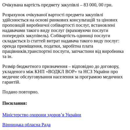
Очікувана вартість предмету закупівлі – 83 000, 00 грн.
Розрахунок очікуваної вартості предмета закупівлі
здійснюється на основі ринкових консультацій та цінових
пропозицій виробничої собівартості послуг, встановлені
надавачами такого виду послуг (враховуючи послуги
попередніх закупівель). Собівартість одиниці послуги
складається із статтей витрат надавача такого виду послуг:
оренда приміщення, податки, заробітна плата
працівників,транспортні послуги, запчастини від виробника
та ін.
Розмір бюджетного призначення – відповідно до договору,
укладеного між КНП «ВОДКЛ ВОР» та НСЗ України про
медичне обслуговування населення за програмою медичних
гарантій.
Подано повторно.
Посилання:
Міністерство охорони здоров’я України
Вінницька обласна Рада