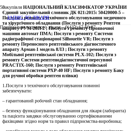
Закупівля
НАЦІОНАЛЬНИЙ КЛАСИФІКАТОР УКРАЇНИ
Єдиний закупівельний словник ДК 021:2015: 50420000-5 –
ЗАПИС ДО ЛІКАРЯ
Послуги з ремонту і технічного обслуговування медичного
та хірургічного обладнання (Послуги з ремонту Рентген
Приймальня головного лікаря – 0(432) 67-60-87
апарату РУМ-20П-2 ; Послуги з ремонту Проявочної
машини автомат ПМА; Послуги з ремонту Системи
радіографічної стаціонарної Silhouette VR; Послуги з
ремонту Переносного рентгенівського діагностичного
апарату Арман-1 модель 8ЛЗ ; Послуги з ремонту
Мобільної рентгенівської системи PLX-102; Послуги з
ремонту Системи рентгенодіагностичної пересувної
PRACTIX-160; Послуги з ремонту Рентгенівської
портативної системи РХР-40 НF; Послуги з ремонту Баку
для ручної обробки рентген плівки)
1.Послуги з технічного обслуговування повинні
забезпечувати:
– гарантований робочий стан обладнання;
– безпеку функціонування обладнання для лікаря (лаборанта)
та пацієнта завдяки обслуговуванню сертифікованими
фахівцями згідно норм та правил підприємства-виробника;