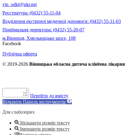
vin_odkl@ukr.net
Реєстратура: (0432) 55-11-04
Відділення екстреної медичної допомоги: (0432) 55-11-03
Приймальня директора: (0432) 55-20-07
м.Вінниця, Хмельницьке шосе, 108
Facebook
Публічна оферта
© 2019-2026
Вінницька обласна дитяча клінічна лікарня
Перейти до вмісту
Відкрити Панель інструментів
Для слабозорих
Збільшити розмір тексту
Зменшити розмір тексту
Відтінки сірого