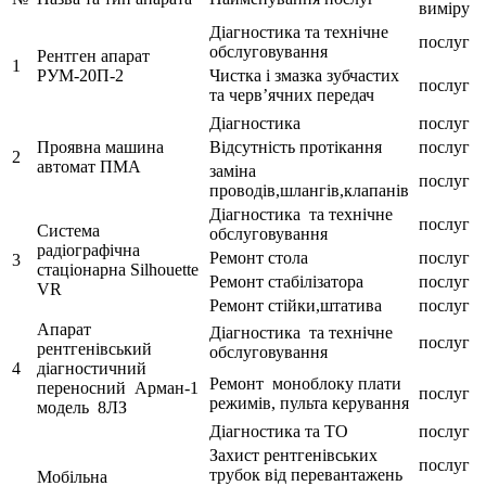
виміру
Діагностика та технічне
послуг
обслуговування
Рентген апарат
1
РУМ-20П-2
Чистка і змазка зубчастих
послуг
та черв’ячних передач
Діагностика
послуг
Проявна машина
Відсутність протікання
послуг
2
автомат ПМА
заміна
послуг
проводів,шлангів,клапанів
Діагностика та технічне
послуг
Система
обслуговування
радіографічна
Ремонт стола
послуг
3
стаціонарна Silhouette
Ремонт стабілізатора
послуг
VR
Ремонт стійки,штатива
послуг
Апарат
Діагностика та технічне
послуг
рентгенівський
обслуговування
4
діагностичний
Ремонт моноблоку плати
переносний Арман-1
послуг
режимів, пульта керування
модель 8ЛЗ
Діагностика та ТО
послуг
Захист рентгенівських
послуг
трубок від перевантажень
Мобільна