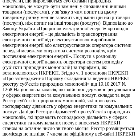
(послуги), що виробляються суб’єктами природних
монополій, не можуть бути замінені у споживанні іншими
товарами (послугами), у зв’язку з чим попит на цьому
товарному ринку менше залежить від зміни цін на ці товари
(послуги), ніж попит на інші товари (послуги). Відповідно до
Закону України «Про ринок електричної енергії» «розподіл
електричної енергії – це діяльність із транспортування
електричної енергії від електроустановок виробників
електричної енергії або електроустановок оператора системи
передачі мережами оператора системи розподілу, крім
постачання електричної енергії». Послуги з розподілу
електричної енергії надають оператори систем розподілу
(суб’єкти природних монополій) за тарифами, які
встановлюються НКРЕКП. Згідно ч. 1 постанови НКРЕКП
«Про затвердження Порядку складання та ведення НКРЕКП
реєстру суб’єктів природних монополій» від 19.10.2017 №
1268 Національна комісія, що здійснює державне регулювання
у сферах енергетики та комунальних послуг, складає та веде
Реєстр суб’єктів природних монополій, які провадять
господарську діяльність у сферах енергетики та комунальних
послуг. Дані до Реєстру відомостей про суб’єктів природних
монополій, які провадять господарську діяльність у сферах
енергетики та комунальних послуг, вносяться НКРЕКП
станом на останнє число звітного місяця. Реєстр розміщується
щомісяця не пізніше 7 числа на офіційному веб-сайті НКРЕКП