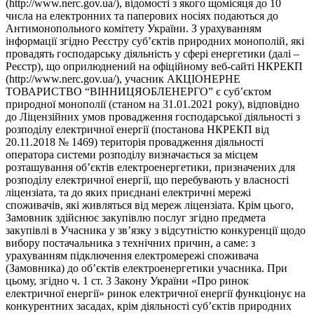
(http://www.nerc.gov.ua/), відомості з якого щомісяця до 10
числа на електронних та паперових носіях подаються до
Антимонопольного комітету України. З урахуванням
інформації згідно Реєстру суб’єктів природних монополій, які
провадять господарську діяльність у сфері енергетики (далі –
Реєстр), що оприлюднений на офіційному веб-сайті НКРЕКП
(http://www.nerc.gov.ua/), учасник АКЦІОНЕРНЕ
ТОВАРИСТВО “ВІННИЦЯОБЛЕНЕРГО” є суб’єктом
природної монополії (станом на 31.01.2021 року), відповідно
до Ліцензійних умов провадження господарської діяльності з
розподілу електричної енергії (постанова НКРЕКП від
20.11.2018 № 1469) територія провадження діяльності
оператора системи розподілу визначається за місцем
розташування об’єктів електроенергетики, призначених для
розподілу електричної енергії, що перебувають у власності
ліцензіата, та до яких приєднані електричні мережі
споживачів, які живляться від мереж ліцензіата. Крім цього,
Замовник здійснює закупівлю послуг згідно предмета
закупівлі в Учасника у зв’язку з відсутністю конкуренції щодо
вибору постачальника з технічних причин, а саме: з
урахуванням підключення електромережі споживача
(Замовника) до об’єктів електроенергетики учасника. При
цьому, згідно ч. 1 ст. 3 Закону України «Про ринок
електричної енергії» ринок електричної енергії функціонує на
конкурентних засадах, крім діяльності суб’єктів природних