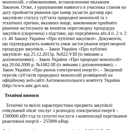
монополій, з обмеженнями, встановленими вказаним
Законом. Отже, з урахуванням наявного в учасника станом на
дату прийняття рішення про намір укласти договір про
закупівлю статусу суб’єкта природної монополії та з
технічних причин, вказаних вище, замовником прийнято
рішення застосувати як виняток переговорну процедуру
закупівлі (скорочена) з підстави, що передбачена абз.4 п. 2 ч. 2
ст. 40 Закону України «Про публічні закупівлі». Документи,
що підтверджують наявність умов застосування переговорної
процедури закупівлі. – Закон України «Про публічні
закупівлі» від 25.12.2015р. №922-VIII (із змінами а
доповненнями); – Закон України «Про природні монополії»
від 20.04.2000 р. №1682-III (із змінами і доповненнями); –
Закон України «Про ринок електричної енергії»; – Зведений
перелік суб’єктів природних монополій розміщений на
офіційному веб-сайті Антимонопольного комітету України
(http://www.amc.gov.ua).
Технічні вимоги
Технічні та якісні характеристики предмета закупівлі:
очікуваний обсяг послуг з розподілу електричної енергії –
1500000 кВт⋅год та супутні послуги з компенсації перетікання
реактивної енергії – 255890 кВар.