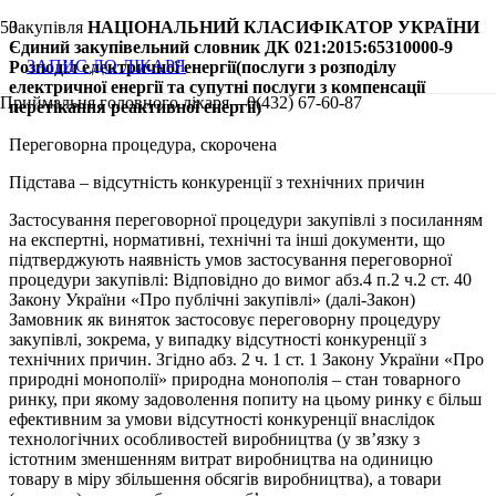
Закупівля
НАЦІОНАЛЬНИЙ КЛАСИФІКАТОР УКРАЇНИ
Єдиний закупівельний словник ДК 021:2015:65310000-9
ЗАПИС ДО ЛІКАРЯ
Розподіл електричної енергії(послуги з розподілу
електричної енергії та супутні послуги з компенсації
Приймальня головного лікаря – 0(432) 67-60-87
перетікання реактивної енергії)
Переговорна процедура, скорочена
Підстава – відсутність конкуренції з технічних причин
Застосування переговорної процедури закупівлі з посиланням
на експертні, нормативні, технічні та інші документи, що
підтверджують наявність умов застосування переговорної
процедури закупівлі: Відповідно до вимог абз.4 п.2 ч.2 ст. 40
Закону України «Про публічні закупівлі» (далі-Закон)
Замовник як виняток застосовує переговорну процедуру
закупівлі, зокрема, у випадку відсутності конкуренції з
технічних причин. Згідно абз. 2 ч. 1 ст. 1 Закону України «Про
природні монополії» природна монополія – стан товарного
ринку, при якому задоволення попиту на цьому ринку є більш
ефективним за умови відсутності конкуренції внаслідок
технологічних особливостей виробництва (у зв’язку з
істотним зменшенням витрат виробництва на одиницю
товару в міру збільшення обсягів виробництва), а товари