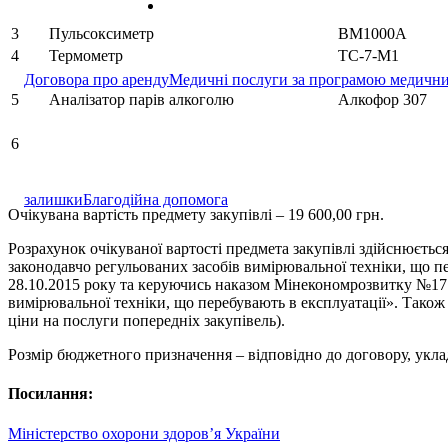
3
Пульсоксиметр
ВМ1000А
4
Термометр
ТC-7-М1
Договора про аренду
Медичні послуги за програмою медични
5
Аналізатор парів алкоголю
Алкофор 307
6
залишки
Благодійна допомога
Очікувана вартість предмету закупівлі – 19 600,00 грн.
Розрахунок очікуваної вартості предмета закупівлі здійснюєть
законодавчо регульованих засобів вимірювальної техніки, що пе
28.10.2015 року та керуючись наказом Мінекономрозвитку №1719
вимірювальної техніки, що перебувають в експлуатації». Також
ціни на послуги попередніх закупівель).
Розмір бюджетного призначення – відповідно до договору, у
Посилання:
Міністерство охорони здоров’я України