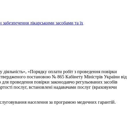
н забезпечення лікарськими засобами та їх
у діяльність», «Порядку оплати робіт з проведення повірки
 затвердженого постановою № 865 Кабінету Міністрів України від
 для проведення повірки законодавчо регульованих засобів
артості послуг, встановлені надавачами послуг (враховуючи
луговування населення за програмою медичних гарантій.