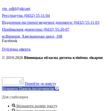
vin_odkl@ukr.net
Реєстратура: (0432) 55-11-04
Відділення екстреної медичної допомоги: (0432) 55-11-03
Приймальня директора: (0432) 55-20-07
м.Вінниця, Хмельницьке шосе, 108
Facebook
Публічна оферта
© 2019-2026
Вінницька обласна дитяча клінічна лікарня
Перейти до вмісту
Відкрити Панель інструментів
Для слабозорих
Збільшити розмір тексту
Зменшити розмір тексту