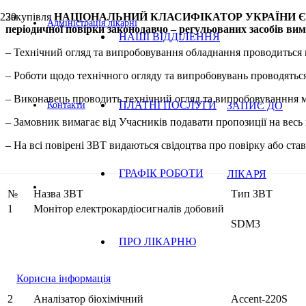
Закупівля
НАЦІОНАЛЬНИЙ КЛАСИФІКАТОР УКРАЇНИ Єдиний зак
Адміністрація лікарні
періодичної повірки законодавчо – регульованих засобів вим
НАШІ ВІДДІЛЕННЯ
– Технічний огляд та випробовування обладнання проводиться н
– Роботи щодо технічного огляду та випробовувань проводяться 
– Виконавець проводить технічний огляд та випробовуванння м
ПЛАТНІ ПОСЛУГИ
ЗАПИС ДО
Контакти
– Замовник вимагає від Учасників подавати пропозиції на весь 
– На всі повірені ЗВТ видаються свідоцтва про повірку або став
ГРАФІК РОБОТИ
ЛІКАРЯ
№
Назва ЗВТ
Тип ЗВТ
1
Монітор електрокардіосигналів добовий
SDM3
ПРО ЛІКАРНЮ
Корисна інформація
2
Аналізатор біохімічний
Accent-220S