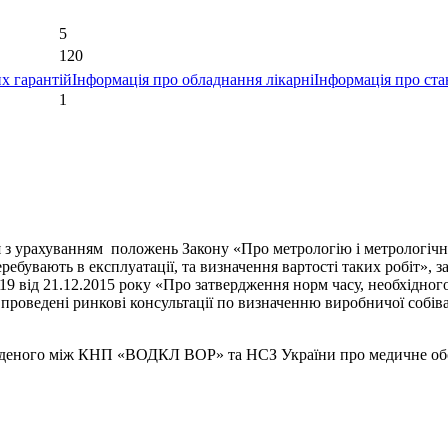
5
120
х гарантій
Інформація про обладнання лікарні
Інформація про ста
1
ся з урахуванням положень Закону «Про метрологію і метрологічн
ребувають в експлуатації, та визначення вартості таких робіт»,
 від 21.12.2015 року «Про затвердження норм часу, необхідного
 проведені ринкові консультації по визначенню виробничої собів
кладеного між КНП «ВОДКЛ ВОР» та НСЗ України про медичне обс