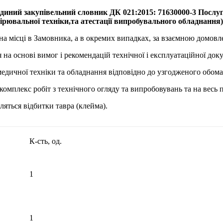
упівельний словник ДК 021:2015: 71630000-3 Послуги з т
ірювальної техніки,та атестації випробувального обладнання)
а місці в Замовника, а в окремих випадках, за взаємною домовл
на основі вимог і рекомендацій технічної і експлуатаційної док
едичної техніки та обладнання відповідно до узгодженого обома
комплекс робіт з технічного огляду та випробовувань та на весь п
ляться відбитки тавра (клейма).
К-сть, од.
1
1