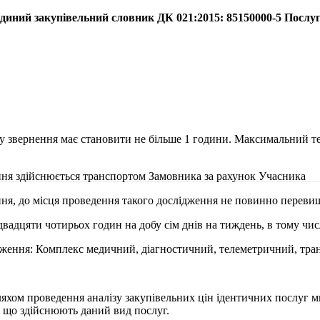
упівельний словник ДК 021:2015: 85150000-5 Послуги ді
 звернення має становити не більше 1 години. Максимальний тер
ння здійснюється транспортом Замовника за рахунок Учасника
ня, до місця проведення такого дослідження не повинно переви
дцяти чотирьох годин на добу сім днів на тиждень, в тому числі 
теження: Комплекс медичний, діагностичний, телеметричний, т
ляхом проведення аналізу закупівельних цін ідентичних послуг м
, що здійснюють даний вид послуг.