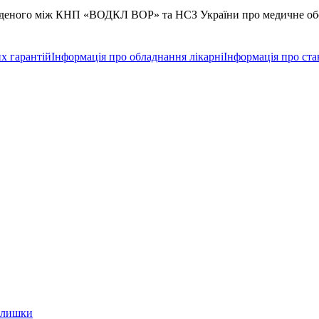
кладеного між КНП «ВОДКЛ ВОР» та НСЗ України про медичне обс
х гарантій
Інформація про обладнання лікарні
Інформація про ста
залишки