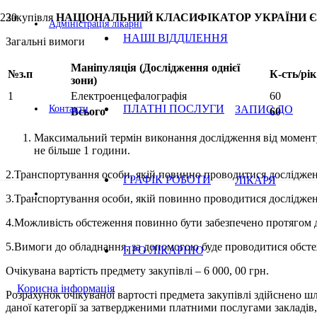
Закупівля
НАЦІОНАЛЬНИЙ КЛАСИФІКАТОР УКРАЇНИ Єдиний зак
Адміністрація лікарні
НАШІ ВІДДІЛЕННЯ
Загальні вимоги
Маніпуляція (Дослідження однієї
№з.п
К-сть/рік
зони)
1
Електроенцефалографія
60
ПЛАТНІ ПОСЛУГИ
ЗАПИС ДО
Контакти
Всього
60
Максимальний термін виконання дослідження від моменту
не більше 1 години.
2.Транспортування особи, якій повинно проводитися дослідже
ГРАФІК РОБОТИ
ЛІКАРЯ
3.Транспортування особи, якій повинно проводитися досліджен
4.Можливість обстеження повинно бути забезпечено протягом два
5.Вимоги до обладнання, за допомогою буде проводитися обс
ПРО ЛІКАРНЮ
Очікувана вартість предмету закупівлі – 6 000, 00 грн.
Корисна інформація
Розрахунок очікуваної вартості предмета закупівлі здійснено ш
даної категорії за затвердженими платними послугами закладів