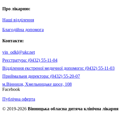
Про лікарню:
Наші відділення
Благодійна допомога
Контакти:
vin_odkl@ukr.net
Реєстратура: (0432) 55-11-04
Відділення екстреної медичної допомоги: (0432) 55-11-03
Приймальня директора: (0432) 55-20-07
м.Вінниця, Хмельницьке шосе, 108
Facebook
Публічна оферта
© 2019-2026
Вінницька обласна дитяча клінічна лікарня