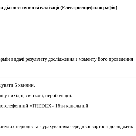
агностичної візуалізації
(Електроенцефалографія)
мін видачі результату дослідження з моменту його проведення
щувати 5 хвилин.
у вихідні, святкові, неробочі дні.
ранстелефонний «TREDEX» 16ти канальний.
инулих періодів та з урахуванням середньої вартості досліджень