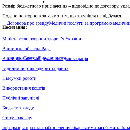
Розмір бюджетного призначення – відповідно до договору, у
Подано повторно в зв’язку з тим, що закупівля не відбулася.
Договора про аренду
Медичні послуги за програмою медични
Посилання:
Міністерство охорони здоров’я України
Вінницька обласна Рада
залишки
Благодійна допомога
Вінницька обласна державна адміністрація
Єдиний портал відкритих даних
Підсумки роботи
Використання коштів
Публічні закупівлі
Бюджет закладу
Статут закладу
Інформація про стан забезпечення лікарськими засобами та їх 