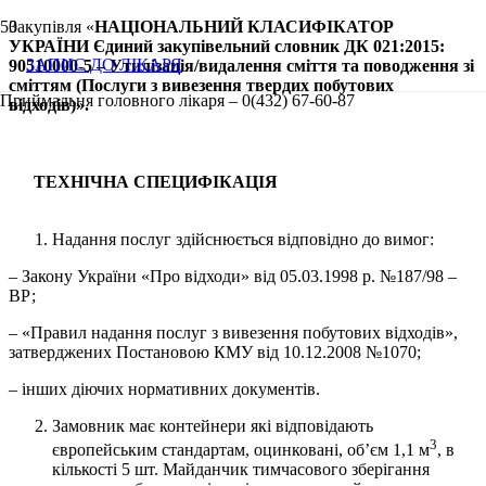
Закупівля «
НАЦІОНАЛЬНИЙ
КЛАСИФІКАТОР
УКРАЇНИ
Єдиний
закупівельний
словник
ДК 021:2015:
ЗАПИС ДО ЛІКАРЯ
90510000-5 –
Утилізація/
видалення
сміття
та
поводження
зі
сміттям (
Послуги
з
вивезення
твердих
побутових
Приймальня головного лікаря – 0(432) 67-60-87
відходів)
».
ТЕХНІЧНА СПЕЦИФІКАЦІЯ
Надання послуг здійснюється відповідно до вимог:
– Закону України «Про відходи» від 05.03.1998 р. №187/98 –
ВР;
– «Правил надання послуг з вивезення побутових відходів»,
затверджених Постановою КМУ від 10.12.2008 №1070;
– інших діючих нормативних документів.
Замовник має контейнери які відповідають
3
європейським стандартам, оцинковані, об’єм 1,1 м
, в
кількості 5 шт. Майданчик тимчасового зберігання