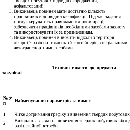
твердих побутових відходів огороджений,
асфальтований.
Виконавець повинен мати достатню кількість
працівників відповідної кваліфікації. Під час надання
послуг керуватись правилами охорони праці,
забезпечити працівників необхідними засобами захисту
та використовувати їх за призначенням.
Виконавець повинен вивозити відходи з території
лікарні 7 разів на тиждень з 5 контейнерів, спеціальними
автотранспортними засобами.
Технічні вимоги до предмета
закупівлі
№ з/
Найменування параметрів та вимог
п
1
Чітке дотримання графіку з вивезення твердих побутових 
Виконання заявки на вивезення твердих побутових відході
2
разі негайної потреби.