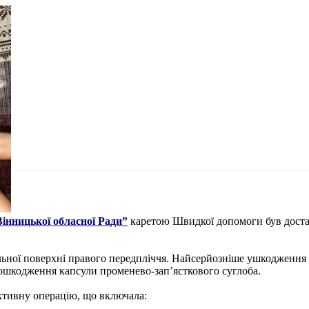
інницької обласної Ради”
каретою Швидкої допомоги був достав
ої поверхні правого передпліччя. Найсерйозніше ушкодження —
 пошкодження капсули променево-зап’ясткового суглоба.
тивну операцію, що включала: