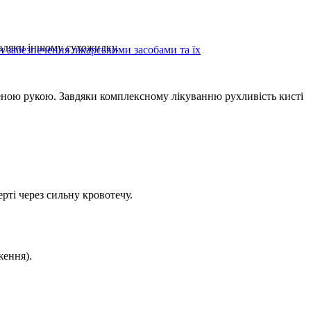
авдяки іншому сухожилку.
н забезпечення лікарськими засобами та їх
еною рукою. Завдяки комплексному лікуванню рухливість кисті
рті через сильну кровотечу.
ження).