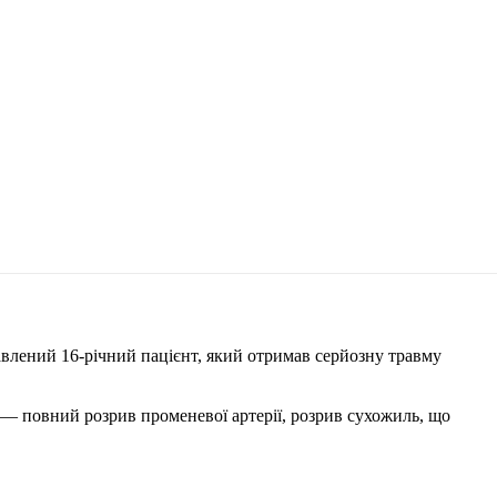
лений 16-річний пацієнт, який отримав серйозну травму
 повний розрив променевої артерії, розрив сухожиль, що