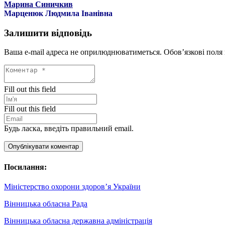
Марина Синичкив
Марценюк Людмила Іванівна
Залишити відповідь
Ваша e-mail адреса не оприлюднюватиметься.
Обов’язкові поля
Fill out this field
Fill out this field
Будь ласка, введіть правильний email.
Опублікувати коментар
Посилання:
Міністерство охорони здоров’я України
Вінницька обласна Рада
Вінницька обласна державна адміністрація