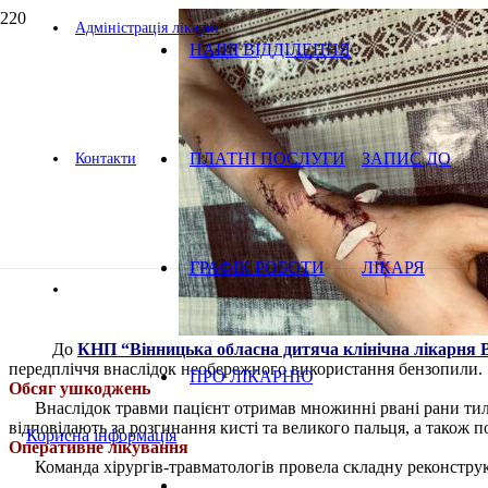
Адміністрація лікарні
НАШІ ВІДДІЛЕННЯ
ПЛАТНІ ПОСЛУГИ
ЗАПИС ДО
Контакти
ГРАФІК РОБОТИ
ЛІКАРЯ
До
КНП “Вінницька обласна дитяча клінічна лікарня В
передпліччя внаслідок необережного використання бензопили.
ПРО ЛІКАРНЮ
Обсяг ушкоджень
Внаслідок травми пацієнт отримав множинні рвані рани тильн
відповідають за розгинання кисті та великого пальця, а також
Корисна інформація
Оперативне лікування
Команда хірургів-травматологів провела складну реконструк