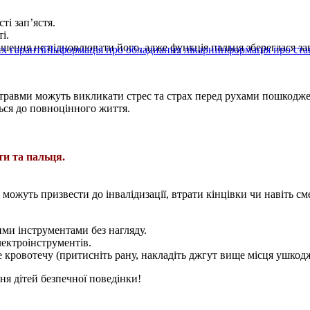
і зап’ястя.
і.
ішення не відновлювати його, адже функція пальця збереглася з
х гарантій
Інформація про обладнання лікарні
Інформація про ста
і травми можуть викликати стрес та страх перед рухами пошкодж
ться до повноцінного життя.
ти та пальця.
можуть призвести до інвалідизації, втрати кінцівки чи навіть сме
ими інструментами без нагляду.
ектроінструментів.
 кровотечу (притисніть рану, накладіть джгут вище місця ушкод
я дітей безпечної поведінки!