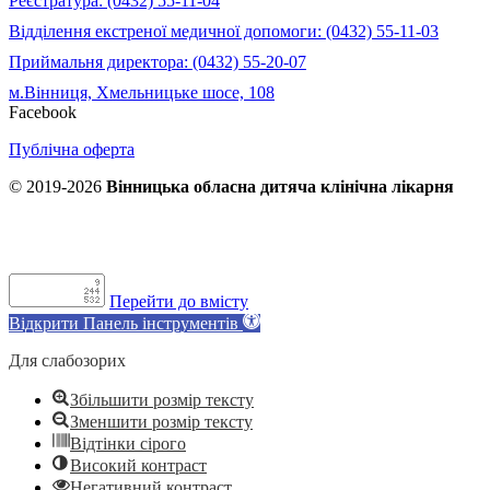
Реєстратура: (0432) 55-11-04
Відділення екстреної медичної допомоги: (0432) 55-11-03
Приймальня директора: (0432) 55-20-07
м.Вінниця, Хмельницьке шосе, 108
Facebook
Публічна оферта
© 2019-2026
Вінницька обласна дитяча клінічна лікарня
Перейти до вмісту
Відкрити Панель інструментів
Для слабозорих
Збільшити розмір тексту
Зменшити розмір тексту
Відтінки сірого
Високий контраст
Негативний контраст