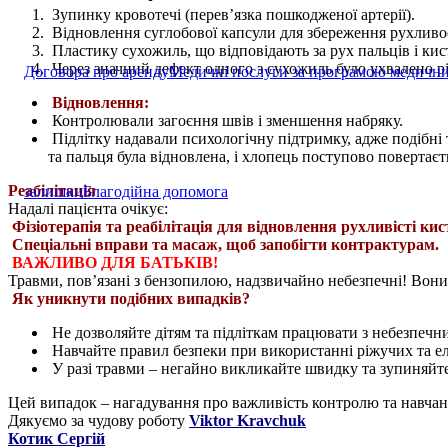
Зупинку кровотечі (перев’язка пошкодженої артерії).
Відновлення суглобової капсули для збереження рухливост
Пластику сухожиль, що відповідають за рух пальців і кист
Через значний дефект одного з сухожиль було ухвалено р
Договора про аренду
Медичні послуги за програмою медични
Відновлення:
Контролювали загоєння швів і зменшення набряку.
Підлітку надавали психологічну підтримку, адже подібн
та пальця була відновлена, і хлопець поступово повертає
Реабілітація
залишки
Благодійна допомога
Надалі пацієнта очікує:
Фізіотерапія та реабілітація для відновлення рухливісті кис
Спеціальні вправи та масаж, щоб запобігти контрактурам.
ВАЖЛИВО ДЛЯ БАТЬКІВ!
Травми, пов’язані з бензопилою, надзвичайно небезпечні! Вони 
Як уникнути подібних випадків?
Не дозволяйте дітям та підліткам працювати з небезпечн
Навчайте правил безпеки при використанні ріжучих та ел
У разі травми – негайно викликайте швидку та зупиняйте
Цей випадок – нагадування про важливість контролю та навчанн
Дякуємо за чудову роботу
Viktor Kravchuk
Котик Сергій