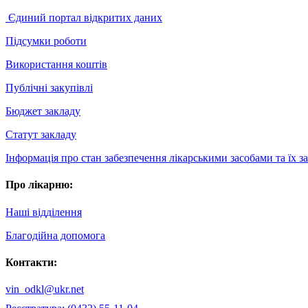
Єдиний портал відкритих даних
Підсумки роботи
Використання коштів
Публічні закупівлі
Бюджет закладу
Статут закладу
Інформація про стан забезпечення лікарськими засобами та їх 
Про лікарню:
Наші відділення
Благодійна допомога
Контакти:
vin_odkl@ukr.net