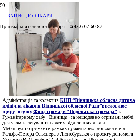
ЗАПИС ДО ЛІКАРЯ
Приймальня головного лікаря – 0(432) 67-60-87
Адміністрація та колектив
КНП “Вінницька обласна дитяча
клінічна лікарня Вінницької обласної Ради”
висловлює
щиру подяку
Фонд громади “Подільська громада”
та
Гуманітарному хабу «Вінниця» за нещодавно отримані меблі
для укомплектування палат у відділеннях лікарні.
Меблі були отримані в рамках гуманітарної допомоги від
Ральфа-Петера Ольснера з Люнебурзького проєкту допомоги
Україні е.В. (Lüneburg Aid Project for the Ukraine e.V.).