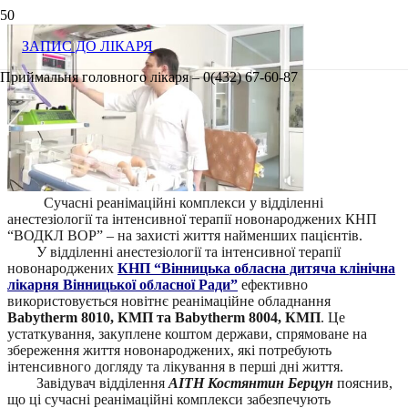
ЗАПИС ДО ЛІКАРЯ
Приймальня головного лікаря – 0(432) 67-60-87
Сучасні реанімаційні комплекси у відділенні
анестезіології та інтенсивної терапії новонароджених КНП
“ВОДКЛ ВОР” – на захисті життя найменших пацієнтів.
У відділенні анестезіології та інтенсивної терапії
новонароджених
КНП “Вінницька обласна дитяча клінічна
лікарня Вінницької обласної Ради”
ефективно
використовується новітнє реанімаційне обладнання
Babytherm 8010, КМП та Babytherm 8004, КМП
. Це
устаткування, закуплене коштом держави, спрямоване на
збереження життя новонароджених, які потребують
інтенсивного догляду та лікування в перші дні життя.
Завідувач відділення
АІТН Костянтин Берцун
пояснив,
що ці сучасні реанімаційні комплекси забезпечують