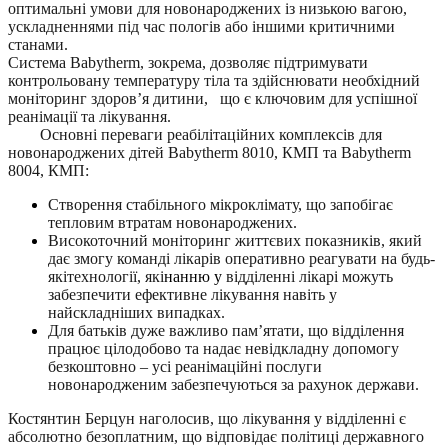
оптимальні умови для новонароджених із низькою вагою,
ускладненнями під час пологів або іншими критичними
станами.
Система Babytherm, зокрема, дозволяє підтримувати
контрольовану температуру тіла та здійснювати необхідний
моніторинг здоров’я дитини,
що є ключовим для успішної
реанімації та лікування.
Основні переваги реабілітаційних комплексів для
новонароджених дітей Babytherm 8010, КМП та Babytherm
8004, КМП:
Створення стабільного мікроклімату, що запобігає
тепловим втратам новонароджених.
Високоточний моніторинг життєвих показників, який
дає змогу команді лікарів оперативно реагувати на будь-
які
технології, які
нанню у
відділенні лікарі можуть
забезпечити ефективне лікування навіть у
найскладніших випадках.
Для батьків дуже важливо пам’ятати, що відділення
працює цілодобово та надає невідкладну допомогу
безкоштовно – усі реанімаційні послуги
новонародженим забезпечуються за рахунок держави.
Костянтин Берцун наголосив, що лікування у відділенні є
абсолютно безоплатним, що відповідає політиці державного