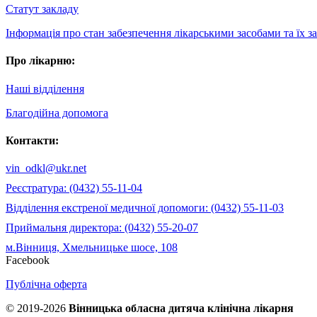
Статут закладу
Інформація про стан забезпечення лікарськими засобами та їх 
Про лікарню:
Наші відділення
Благодійна допомога
Контакти:
vin_odkl@ukr.net
Реєстратура: (0432) 55-11-04
Відділення екстреної медичної допомоги: (0432) 55-11-03
Приймальня директора: (0432) 55-20-07
м.Вінниця, Хмельницьке шосе, 108
Facebook
Публічна оферта
© 2019-2026
Вінницька обласна дитяча клінічна лікарня