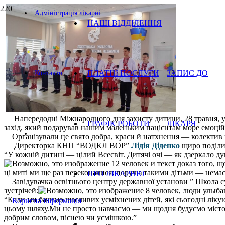
Адміністрація лікарні
НАШІ ВІДДІЛЕННЯ
ПЛАТНІ ПОСЛУГИ
ЗАПИС ДО
Контакти
Напередодні Міжнародного дня захисту дитини, 28 травня, 
ГРАФІК РОБОТИ
ЛІКАРЯ
захід, який подарував нашим маленьким пацієнтам море емоцій
Організували це свято добра, краси й натхнення — колектив 
Директорка КНП “ВОДКЛ ВОР”
Лідія Діденко
щиро поділи
“У кожній дитині — цілий Всесвіт. Дитячі очі — як дзеркало душ
доказ того, щ
ці миті ми ще раз переконалися: поруч з такими дітьми — нема
ПРО ЛІКАРНЮ
Завідувачка освітнього центру державної установи ” Школа су
зустрічей:
“Коли ми бачимо щасливих усміхнених дітей, які сьогодні ліку
Корисна інформація
цьому шляху.Ми не просто навчаємо — ми щодня будуємо місток 
добрим словом, піснею чи усмішкою.”