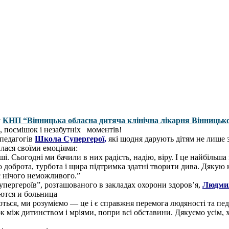
у
КНП “Вінницька обласна дитяча клінічна лікарня Вінницько
, посмішок і незабутніх
моментів!
педагогів
Школа Супергерої
,
які щодня дарують дітям не лише зн
лася своїми емоціями:
і. Сьогодні ми бачили в них радість, надію, віру. І це найбільш
о доброта, турбота і щира підтримка здатні творити дива. Дякую
є нічого неможливого.”
пергероїв”, розташованого в закладах охорони здоров’я,
Людми
ються, ми розуміємо — це і є справжня перемога людяності та пе
між дитинством і мріями, попри всі обставини. Дякуємо усім, хт