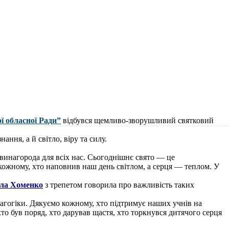
ї обласної Ради”
відбувся щемливо-зворушливий святковий
ання, а й світло, віру та силу.
а винагорода для всіх нас. Сьогоднішнє свято — це
 кожному, хто наповнив наш день світлом, а серця — теплом. У
ла Хоменко
з трепетом говорила про важливість таких
дагогіки. Дякуємо кожному, хто підтримує наших учнів на
о був поряд, хто дарував щастя, хто торкнувся дитячого серця