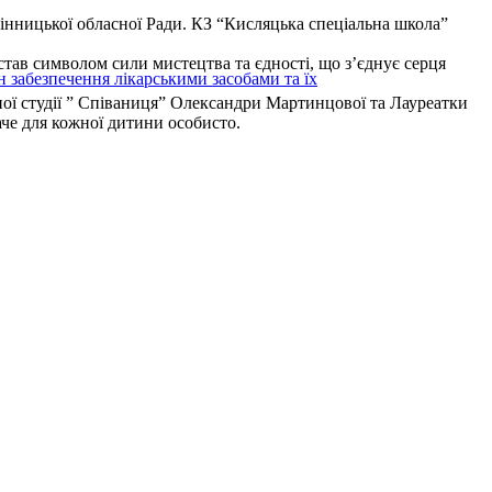
інницької обласної Ради. КЗ “Кисляцька спеціальна школа”
ав символом сили мистецтва та єдності, що з’єднує серця
н забезпечення лікарськими засобами та їх
ї студії ” Співаниця” Олександри Мартинцової та Лауреатки
аче для кожної дитини особисто.