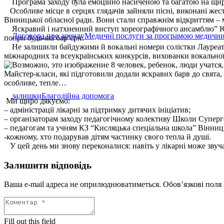
Програма заходу була емоційно насиченою та багатою на щир
Особливе місце в серцях глядачів зайняли пісні, виконані жес
Вінницької обласної ради. Вони стали справжнім відкриттям –
Яскравий і натхненний виступ хореографічного ансамблю” Юніс
Договора про аренду
Медичні послуги за програмою медични
попри будь-які бар’єри.
Не залишили байдужими й вокальні номери солістки Лауреатки
міжнародних та всеукраїнських конкурсів, вихованки вокальної
Майстер-класи, які підготовили додали яскравих барв до свята,
особливе, тепле…
залишки
Благодійна допомога
Ми щиро дякуємо:
– адміністрації лікарні за підтримку дитячих ініціатив;
– організаторам заходу педагогічному колективу Школи Суперг
– педагогам та учням КЗ “Кисляцька спеціальна школа” Вінниць
-кожному, хто подарував дітям частинку свого тепла й душі.
У цей день ми знову переконалися: навіть у лікарні може звуч
Залишити відповідь
Ваша e-mail адреса не оприлюднюватиметься.
Обов’язкові поля
Fill out this field