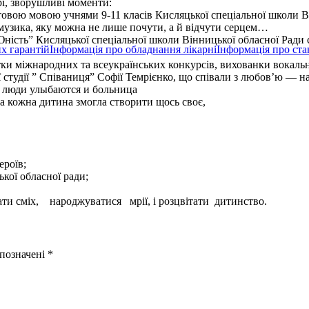
і, зворушливі моменти:
товою мовою учнями 9-11 класів Кисляцької спеціальної школи В
 музика, яку можна не лише
почути, а й відчути серцем…
ть” Кисляцької спеціальної школи Вінницької обласної Ради ст
х гарантій
Інформація про обладнання лікарні
Інформація про ста
 міжнародних та всеукраїнських конкурсів, вихованки вокально
 студії ” Співаниця” Софії Темрієнко, що співали з любов’ю — н
 а кожна дитина змогла створити щось своє,
ероїв;
кої обласної ради;
ати сміх, народжуватися мрії, і розцвітати дитинство.
 позначені
*