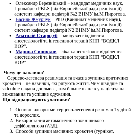
Олександр Березніцький – кандидат медичних наук,
Провайдер PBLS (від Європейської ради реанімаціі),
асистент кафедри педіатрії №2 ВНМУ ім.М.Пирогова.
Василь Жмурчук
– PhD (Кандидат медичних наук),
Провайдер PBLS (від Європейської ради реанімаціі),
систент кафедри педіатрії N2 ВНМУ ім.М.Пирогова.
Анатолій Стародуб
– завідувач відділення
анестезіології та інтенсивної терапії КНП “ВОДКЛ
ВОР”.
Марина Синичкив
– лікар-анестезіолог відділення
анестезіології та інтенсивної терапії КНП “ВОДКЛ
ВОР”
Чому це важливо?
Серцево-легенева реанімація та вчасна зупинка критичних
кровотеч – це навички, які рятують життя. Чим швидше та
якісніше надана допомога, тим більше шансів у пацієнта на
виживання та успішне одужання.
Що відпрацьовують учасники?
Основні алгоритми серцево-легеневої реанімації у дітей
та дорослих,
Використання автоматичного зовнішнього
дефібрилятора (АЗД),
Способи зупинки масивних кровотеч (турнікет,