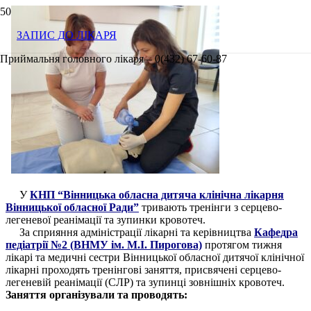
ЗАПИС ДО ЛІКАРЯ
Приймальня головного лікаря – 0(432) 67-60-87
У
КНП “Вінницька обласна дитяча клінічна лікарня
Вінницької обласної Ради”
тривають тренінги з серцево-
легеневої реанімації та зупинки кровотеч.
За сприяння адміністрації лікарні та керівництва
Кафедра
педіатрії №2 (ВНМУ ім. М.І. Пирогова)
протягом тижня
лікарі та медичні сестри Вінницької обласної дитячої клінічної
лікарні проходять тренінгові заняття, присвячені серцево-
легеневій реанімації (СЛР) та зупинці зовнішніх кровотеч.
Заняття організували та проводять: