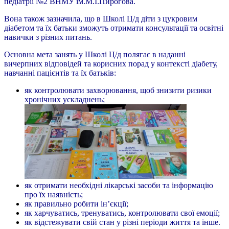
педіатрії №2 ВНМУ ім.М.І.Пирогова.
Вона також зазначила, що в Школі Ц/д діти з цукровим
діабетом та їх батьки зможуть отримати консультації та освітні
навички з різних питань.
Основна мета занять у Школі Ц/д полягає в наданні
вичерпних відповідей та корисних порад у контексті діабету,
навчанні пацієнтів та їх батьків:
як контролювати захворювання, щоб знизити ризики
хронічних ускладнень;
як отримати необхідні лікарські засоби та інформацію
про їх наявність;
як правильно робити ін’єкції;
як харчуватись, тренуватись, контролювати свої емоції;
як відстежувати свій стан у різні періоди життя та інше.