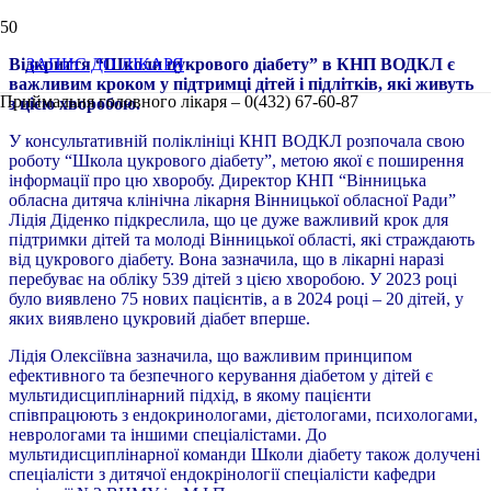
Відкриття “Школи цукрового діабету” в КНП ВОДКЛ є
ЗАПИС ДО ЛІКАРЯ
важливим кроком у підтримці дітей і підлітків, які живуть
Приймальня головного лікаря – 0(432) 67-60-87
з цією хворобою.
У консультативній поліклініці КНП ВОДКЛ розпочала свою
роботу “Школа цукрового діабету”, метою якої є поширення
інформації про цю хворобу. Директор КНП “Вінницька
обласна дитяча клінічна лікарня Вінницької обласної Ради”
Лідія Діденко підкреслила, що це дуже важливий крок для
підтримки дітей та молоді Вінницької області, які страждають
від цукрового діабету. Вона зазначила, що в лікарні наразі
перебуває на обліку 539 дітей з цією хворобою. У 2023 році
було виявлено 75 нових пацієнтів, а в 2024 році – 20 дітей, у
яких виявлено цукровий діабет вперше.
Лідія Олексіївна зазначила, що важливим принципом
ефективного та безпечного керування діабетом у дітей є
мультидисциплінарний підхід, в якому пацієнти
співпрацюють з ендокринологами, дієтологами, психологами,
неврологами та іншими спеціалістами. До
мультидисциплінарної команди Школи діабету також долучені
спеціалісти з дитячої ендокрінології спеціалісти кафедри