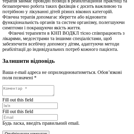
терапія займає провідні позиції в реабілітаційній практиці та
беззаперечно робота таких фахівців є досить важливою та
потрібною у лікуванні дітей різних вікових категорій.
Фізична терапія допомагає зберегти або відновити
функціональність органів та систем організму, полегшуючи
симптоми і покращуючи якість життя.
Фізичні терапевти в КНП ВОДКЛ тісно співпрацюють з
лікарями, медсестрами та іншими спеціалістами, щоб
забезпечити всебічну допомогу дітям, адаптуючи методи
реабілітації до індивідуальних потреб кожного пацієнта.
Залишити відповідь
Ваша e-mail адреса не оприлюднюватиметься.
Обов’язкові
поля позначені
*
Fill out this field
Fill out this field
Будь ласка, введіть правильний email.
Опублікувати коментар