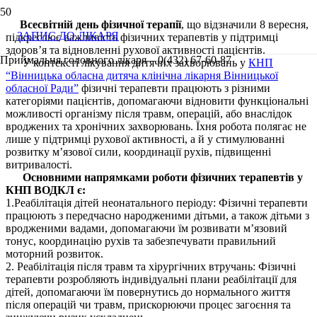
Всесвітній день фізичної терапії
, що відзначили 8 вересня,
ЗАПИС ДО ЛІКАРЯ
підкреслює важливість фізичних терапевтів у підтримці
здоров’я та відновленні рухової активності пацієнтів.
Приймальня головного лікаря – 0(432) 67-60-87
У контексті лікування дитячих захворювань у
КНП
“Вінницька обласна дитяча клінічна лікарня Вінницької
обласної Ради”
фізичні терапевти працюють з різними
категоріями пацієнтів, допомагаючи відновити функціональні
можливості організму після травм, операцій, або внаслідок
вроджених та хронічних захворювань. Їхня робота полягає не
лише у підтримці рухової активності, а й у стимулюванні
розвитку м’язової сили, координації рухів, підвищенні
витривалості.
Основними напрямками роботи фізичних терапевтів у
КНП ВОДКЛ є:
1.Реабілітація дітей неонатального періоду: Фізичні терапевти
працюють з передчасно народженими дітьми, а також дітьми з
вродженими вадами, допомагаючи їм розвивати м’язовий
тонус, координацію рухів та забезпечувати правильний
моторний розвиток.
2. Реабілітація після травм та хірургічних втручань: Фізичні
терапевти розробляють індивідуальні плани реабілітації для
дітей, допомагаючи їм повернутись до нормального життя
після операцій чи травм, прискорюючи процес загоєння та