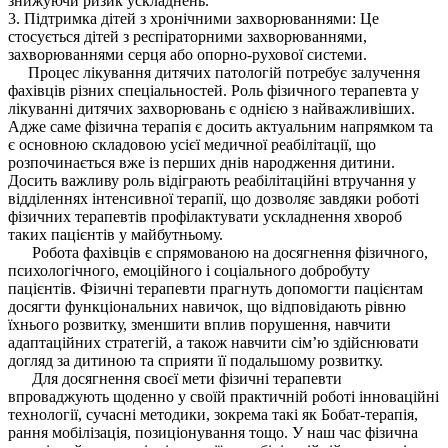
знижуючи ризик ускладнень.
3. Підтримка дітей з хронічними захворюваннями: Це
стосується дітей з респіраторними захворюваннями,
захворюваннями серця або опорно-рухової системи.
Процес лікування дитячих патологій потребує залучення
фахівців різних спеціальностей. Роль фізичного терапевта у
лікуванні дитячих захворювань є однією з найважливіших.
Адже саме фізична терапія є досить актуальним напрямком та
є основною складовою усієї медичної реабілітації, що
розпочинається вже із перших днів народження дитини.
Досить важливу роль відіграють реабілітаційні втручання у
відділеннях інтенсивної терапії, що дозволяє завдяки роботі
фізичних терапевтів профілактувати ускладнення хвороб
таких пацієнтів у майбутньому.
Робота фахівців є спрямованою на досягнення фізичного,
психологічного, емоційного і соціального добробуту
пацієнтів. Фізичні терапевти прагнуть допомогти пацієнтам
досягти функціональних навичок, що відповідають рівню
їхнього розвитку, зменшити вплив порушення, навчити
адаптаційних стратегій, а також навчити сім’ю здійснювати
догляд за дитиною та сприяти її подальшому розвитку.
Для досягнення своєї мети фізичні терапевти
впроваджують щоденно у своїй практичній роботі інноваційні
технології, сучасні методики, зокрема такі як Бобат-терапія,
рання мобілізація, позиціонування тощо. У наш час фізична