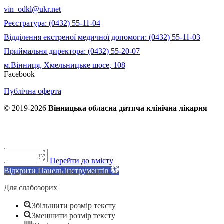
vin_odkl@ukr.net
Реєстратура: (0432) 55-11-04
Відділення екстреної медичної допомоги: (0432) 55-11-03
Приймальня директора: (0432) 55-20-07
м.Вінниця, Хмельницьке шосе, 108
Facebook
Публічна оферта
© 2019-2026
Вінницька обласна дитяча клінічна лікарня
Перейти до вмісту
Відкрити Панель інструментів
Для слабозорих
Збільшити розмір тексту
Зменшити розмір тексту