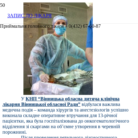
ЗАПИС ДО ЛІКАРЯ
Приймальня головного лікаря – 0(432) 67-60-87
У
КНП “Вінницька обласна дитяча клінічна
лікарня Вінницької обласної Ради”
відбулася важлива
медична подія – команда хірургів та анестезіологів успішно
виконала складне оперативне втручання для 13-річної
пацієнтки, яка була госпіталізована до онкогематологічного
відділення зі скаргами на об’ємне утворення в черевній
порожнині.
Після проведення ретельного діагностичного