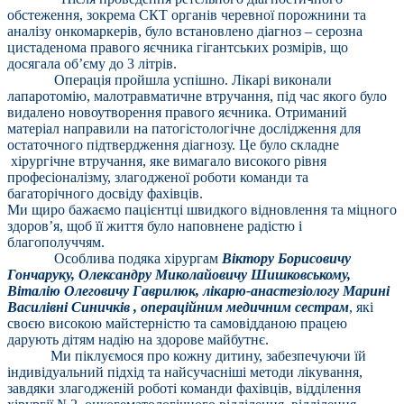
обстеження, зокрема СКТ органів черевної порожнини та
аналізу онкомаркерів, було встановлено діагноз – серозна
цистаденома правого яєчника гігантських розмірів, що
досягала об’єму до 3 літрів.
Операція пройшла успішно. Лікарі виконали
лапаротомію, малотравматичне втручання, під час якого було
видалено новоутворення правого яєчника. Отриманий
матеріал направили на патогістологічне дослідження для
остаточного підтвердження діагнозу. Це було складне
хірургічне втручання, яке вимагало високого рівня
професіоналізму, злагодженої роботи команди та
багаторічного досвіду фахівців.
Ми щиро бажаємо пацієнтці швидкого відновлення та міцного
здоров’я, щоб її життя було наповнене радістю і
благополуччям.
Особлива подяка хірургам
Віктору Борисовичу
Гончаруку, Олександру Миколайовичу Шишковському,
Віталію Олеговичу Гаврилюк, лікарю-анастезіологу Марині
Василівні Синичків , операційним медичним сестрам
, які
своєю високою майстерністю та самовідданою працею
дарують дітям надію на здорове майбутнє.
Ми піклуємося про кожну дитину, забезпечуючи їй
індивідуальний підхід та найсучасніші методи лікування,
завдяки злагодженій роботі команди фахівців, відділення