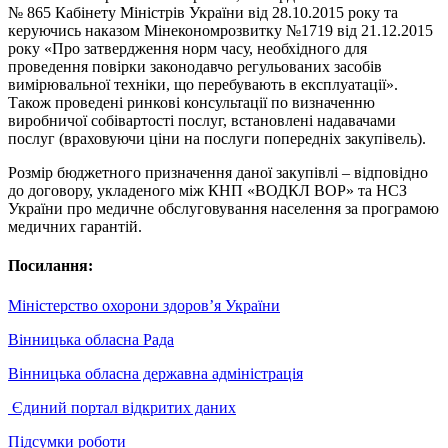
№ 865 Кабінету Міністрів України від 28.10.2015 року та
керуючись наказом Мінекономрозвитку №1719 від 21.12.2015
року «Про затвердження норм часу, необхідного для
проведення повірки законодавчо регульованих засобів
вимірювальної техніки, що перебувають в експлуатації».
Також проведені ринкові консультації по визначенню
виробничої собівартості послуг, встановлені надавачами
послуг (враховуючи ціни на послуги попередніх закупівель).
Розмір бюджетного призначення даної закупівлі – відповідно
до договору, укладеного між КНП «ВОДКЛ ВОР» та НСЗ
України про медичне обслуговування населення за програмою
медичних гарантій.
Посилання:
Міністерство охорони здоров’я України
Вінницька обласна Рада
Вінницька обласна державна адміністрація
Єдиний портал відкритих даних
Підсумки роботи