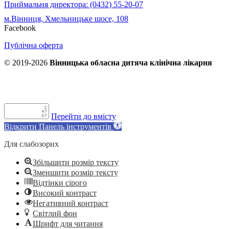
Приймальня директора: (0432) 55-20-07
м.Вінниця, Хмельницьке шосе, 108
Facebook
Публічна оферта
© 2019-2026
Вінницька обласна дитяча клінічна лікарня
Перейти до вмісту
Відкрити Панель інструментів
Для слабозорих
Збільшити розмір тексту
Зменшити розмір тексту
Відтінки сірого
Високий контраст
Негативний контраст
Світлий фон
Шрифт для читання