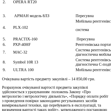
2.
ОРЕRА RТ20
3.
АРМАН модель 8ЛЗ
Пересувна
Мобільна рентгенівс
4.
PLX-102
система
5.
РRАСТІХ-160
Пересувна
6.
РХР-40НF
Рентгенівська порта
Система рентгенівсь
7.
МАС-32
діагностична мобіль
Система рентгенівсь
8.
SуmbоІ 10R 13
діагностична С-поді
9.
ULТRА 100
Мобільна рентгенівс
Очікувана вартість предмету закупівлі – 14 850,00 грн.
Розрахунок очікуваної вартості предмета закупівлі
здійснюється з урахуванням положень Закону «Про
метрологію і метрологічну діяльність», «Порядку оплати робіт
з проведення повірки законодавчо регульованих засобів
вимірювальної техніки, що перебувають в експлуатації, та
визначення вартості таких робіт», затвердженого постановою