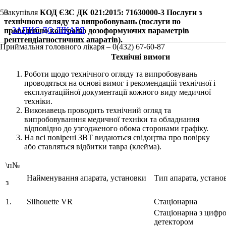
Закупівля
КОД ЄЗС ДК 021:2015: 71630000-3 Послуги з
технічного огляду та випробовувань (послуги по
ЗАПИС ДО ЛІКАРЯ
проведенню контролю дозоформуючих параметрів
рентгендіагностичних апаратів).
Приймальня головного лікаря – 0(432) 67-60-87
Технічні вимоги
Роботи щодо технічного огляду та випробовувань
проводяться на основі вимог і рекомендацій технічної і
експлуатаційної документації кожного виду медичної
техніки.
Виконавець проводить технічний огляд та
випробовуванння медичної техніки та обладнання
відповідно до узгодженого обома сторонами графіку.
На всі повірені ЗВТ видаються свідоцтва про повірку
або ставляться відбитки тавра (клейма).
\п№
Найменування апарата, установки
Тип апарата, устано
з
1.
SіІhоuеtte VR
Стаціонарна
Стаціонарна з цифр
детектором