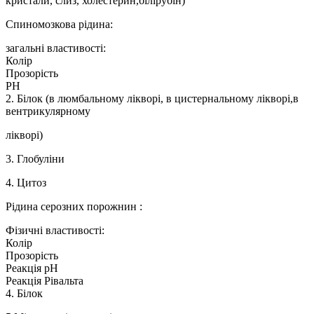
кристали, слиз, холестерин,білірубін)
Спиномозкова рідина:
загальні властивості:
Колір
Прозорість
РН
2. Білок (в люмбальному лікворі, в цистернальному лікворі,в
вентрикулярному
лікворі)
3. Глобуліни
4. Цитоз
Рідина серозних порожнин :
Фізичні властивості:
Колір
Прозорість
Реакція рН
Реакція Рівальта
4. Білок