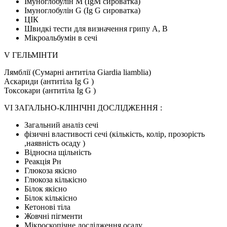
Імуноглобулін М (IgМ сироватка)
Імуноглобулін G (Ig G сироватка)
ЦІК
Швидкі тести для визначення грипу А, В
Мікроальбумін в сечі
V ГЕЛЬМІНТИ
Лямблії (Сумарні антитіла Giardia liamblia)
Аскариди (антитіла Ig G )
Токсокари (антитіла Ig G )
VI ЗАГАЛЬНО-КЛІНІЧНІ ДОСЛІДЖЕННЯ :
Загальний аналіз сечі
фізичні властивості сечі (кількість, колір, прозорість
,наявність осаду )
Відносна щільність
Реакція Рн
Глюкоза якісно
Глюкоза кількісно
Білок якісно
Білок кількісно
Кетонові тіла
Жовчні пігменти
Мікроскопічне дослідження осаду