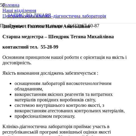
Головна
Наші відділення
ЗАПИС ДО ЛІКАРЯ
Централізована клініко–діагностична лабораторія
Приймальня головного лікаря – 0(432) 67-60-87
Завідувач : Гнатюк Наталя Анатоліївна
Cтарша медсестра – Шендрик Тетяна Михайлівна
контактний тел. 55-28-99
Основним принципом нашої роботи є орієнтація на якість і
достовірність.
Якість виконання досліджень забезпечується :
оснащенням лабораторії високотехнологічним
обладнанням,
використанням якісних реагентів та витратних
матеріалів провідних виробників світу,
системою внутрішнього контролю якості, з
використанням атестованих контрольних матеріалів,
професіоналізмом персоналу.
Клініко-діагностична лабораторія приймає участь в
республіканській програмі зовнішньої оцінки якості