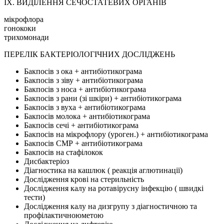
IX. ВИДІЛЕННЯ СЕЧОСТАТЕВИХ ОРГАНІВ
мікрофлора
гонококи
трихомонади
ПЕРЕЛІК БАКТЕРІОЛОГІЧНИХ ДОСЛІДЖЕНЬ
Бакпосів з ока + антибіотикограма
Бакпосів з зіву + антибіотикограма
Бакпосів з носа + антибіотикограма
Бакпосів з рани (зі шкіри) + антибіотикограма
Бакпосів з вуха + антибіотикограма
Бакпосів молока + антибіотикограма
Бакпосів сечі + антибіотикограма
Бакпосів на мікрофлору (урогeн.) + антибіотикограма
Бакпосів СМР + антибіотикограма
Бакпосів на стафілокок
Дисбактеріоз
Діагностика на кашлюк ( реакція аглютинації)
Дослідження крові на стерильність
Дослідження калу на ротавірусну інфекцію ( швидкі
тести)
Дослідження калу на дизгрупу з діагностичною та
профілактичноюметою