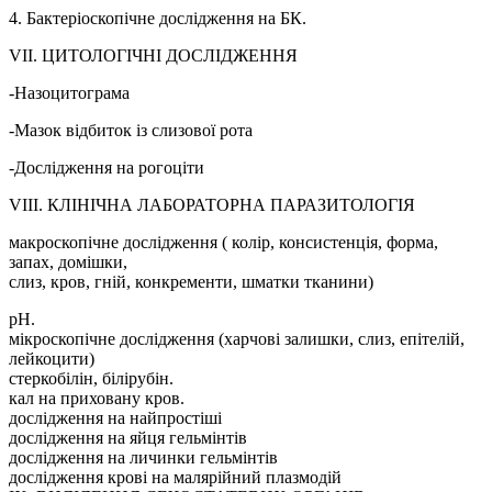
4. Бактеріоскопічне дослідження на БК.
VII. ЦИТОЛОГІЧНІ ДОСЛІДЖЕННЯ
-Назоцитограма
-Мазок відбиток із слизової рота
-Дослідження на рогоціти
VIII. КЛІНІЧНА ЛАБОРАТОРНА ПАРАЗИТОЛОГІЯ
макроскопічне дослідження ( колір, консистенція, форма,
запах, домішки,
слиз, кров, гній, конкременти, шматки тканини)
рН.
мікроскопічне дослідження (харчові залишки, слиз, епітелій,
лейкоцити)
стеркобілін, білірубін.
кал на приховану кров.
дослідження на найпростіші
дослідження на яйця гельмінтів
дослідження на личинки гельмінтів
дослідження крові на малярійний плазмодій