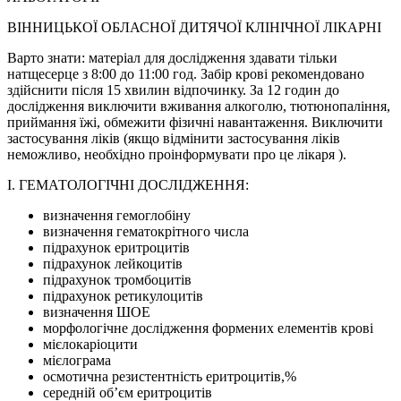
ВІННИЦЬКОЇ ОБЛАСНОЇ ДИТЯЧОЇ КЛІНІЧНОЇ ЛІКАРНІ
Варто знати: матеріал для дослідження здавати тільки
натщесерце з 8:00 до 11:00 год. Забір крові рекомендовано
здійснити після 15 хвилин відпочинку. За 12 годин до
дослідження виключити вживання алкоголю, тютюнопаління,
приймання їжі, обмежити фізичні навантаження. Виключити
застосування ліків (якщо відмінити застосування ліків
неможливо, необхідно проінформувати про це лікаря ).
І. ГЕМАТОЛОГІЧНІ ДОСЛІДЖЕННЯ:
визначення гемоглобіну
визначення гематокрітного числа
підрахунок еритроцитів
підрахунок лейкоцитів
підрахунок тромбоцитів
підрахунок ретикулоцитів
визначення ШОЕ
морфологічне дослідження формених елементів крові
мієлокаріоцити
мієлограма
осмотична резистентність еритроцитів,%
середній об’єм еритроцитів