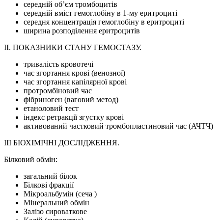
середній об’єм тромбоцитів
середній вміст гемоглобіну в 1-му еритроциті
середня концентрація гемоглобіну в еритроциті
ширина розподілення еритроцитів
II. ПОКАЗНИКИ СТАНУ ГЕМОСТАЗУ.
тривалість кровотечі
час згортання крові (венозної)
час згортання капілярної крові
протромбіновий час
фібриноген (ваговий метод)
етаноловий тест
індекс ретракції згустку крові
активований частковий тромбопластиновий час (АЧТЧ)
ІІІ БІОХІМІЧНІ ДОСЛІДЖЕННЯ.
Білковий обмін:
загальний білок
Білкові фракції
Мікроальбумін (сеча )
Мінеральний обмін
Залізо сироваткове