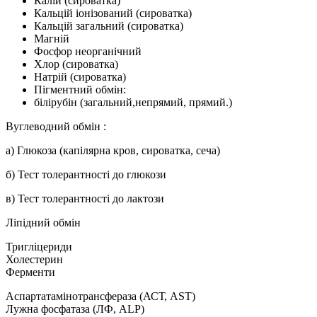
Калій (сироватка)
Кальцій іонізований (сироватка)
Кальцій загальний (сироватка)
Магній
Фосфор неорганічний
Хлор (сироватка)
Натрій (сироватка)
Пігментний обмін:
білірубін (загальний,непрямий, прямий.)
Вуглеводний обмін :
а) Глюкоза (капілярна кров, сироватка, сеча)
б) Тест толерантності до глюкози
в) Тест толерантності до лактози
Ліпідний обмін
Тригліцериди
Холестерин
Ферменти
Аспартатамінотрансфераза (АСТ, AST)
Лужна фосфатаза (ЛФ, ALP)