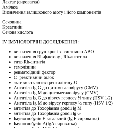
Лактат (сироватка)
Амілаза
Визначення залишкового азоту і його компонентів
Сечовина
Креатинін
Сечова кислота
ІV ІМУНОЛОГІЧНІ ДОСЛІДЖЕННЯ :
визначення груп крові за системою АВО
визначення Rh-фактору , Rh-антитіла
титр Rh-антитіл
гемолізини
ревматоїдний фактор
С- реактивний білок
активність антистрептолізину-О
Антитіла Ig G до цитомегаловірусу (CMV)
Антитіла Ig М до цитомегаловірусу (CMV)
Антитіла Ig G до вірусу герпесу ½ типу (HSV 1/2)
Антитіла Ig M до вірусу герпесу ½ типу (HSV 1/2)
антитіла до Toxoplasma gondii lg М
антитіла до Toxoplasma gondii lg G
Імуноглобулін Е загальний (Ig Е сироватка)
Імуноглобулін А(IgA сироватка)