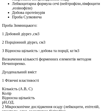
Лейкоцитарна формула сечі (нейтрофіли,лімфоцити
,еозінофіли)
Добова протеінурія
Проба Сулковича
Проба Зимницького:
1 Добовий діурез ,см3
2 Порціонний діурез, см3
3 Відносна щільність : добова та порції, кг/м3
Визначення кількості форменних елементів методом
Нечипоренко.
Дуоденальний вміст
1 Фізичні властивості
Кількість (А.В, С)
Колір
Відносна щільність
рН,ОД.
2 Мікроскопічне дослідження осаду (лейкоцити, епітелій,