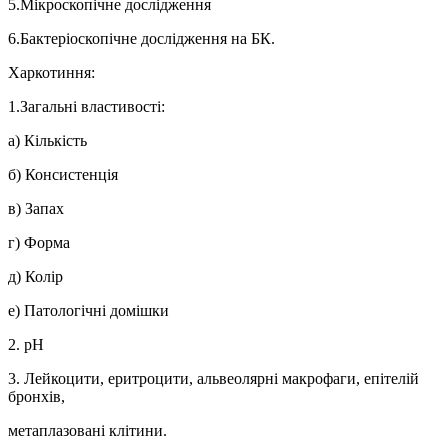
5.Мікроскопічне дослідження
6.Бактеріоскопічне дослідження на БК.
Харкотиння:
1.Загальні властивості:
а) Кількість
б) Консистенція
в) Запах
г) Форма
д) Колір
е) Патологічні домішки
2. рН
3. Лейкоцити, еритроцити, альвеолярні макрофаги, епітелій
бронхів,
метаплазовані клітини.