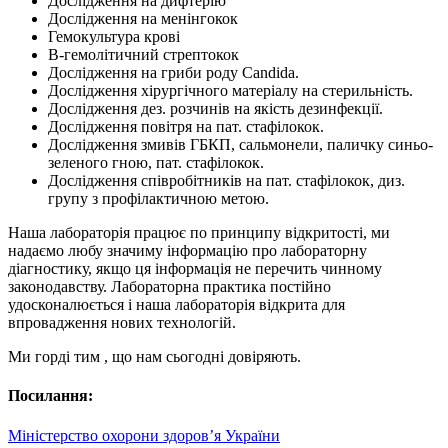
Дослідження на дифтерію
Дослідження на менінгокок
Гемокультура крові
В-гемолітичний стрептокок
Дослідження на гриби роду Candida.
Дослідження хірургічного матеріалу на стерильність.
Дослідження дез. розчинів на якість дезинфекції.
Дослідження повітря на пат. стафілокок.
Дослідження змивів ГБКП, сальмонели, паличку синьо-
зеленого гною, пат. стафілокок.
Дослідження співробітників на пат. стафілокок, диз.
групу з профілактичною метою.
Наша лабораторія працює по принципу відкритості, ми
надаємо любу значиму інформацію про лабораторну
діагностику, якщо ця інформація не перечить чинному
законодавству. Лабораторна практика постійно
удосконалюється і наша лабораторія відкрита для
впровадження нових технологій.
Ми горді тим , що нам сьогодні довіряють.
Посилання:
Міністерство охорони здоров’я України