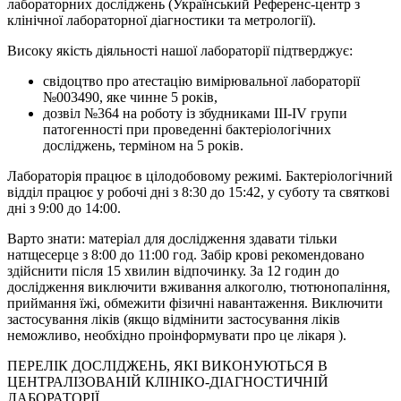
лабораторних досліджень (Український Референс-центр з
клінічної лабораторної діагностики та метрології).
Високу якість діяльності нашої лабораторії підтверджує:
свідоцтво про атестацію вимірювальної лабораторії
№003490, яке чинне 5 років,
дозвіл №364 на роботу із збудниками ІІІ-ІV групи
патогенності при проведенні бактеріологічних
досліджень, терміном на 5 років.
Лабораторія працює в цілодобовому режимі. Бактеріологічний
відділ працює у робочі дні з 8:30 до 15:42, у суботу та святкові
дні з 9:00 до 14:00.
Варто знати: матеріал для дослідження здавати тільки
натщесерце з 8:00 до 11:00 год. Забір крові рекомендовано
здійснити після 15 хвилин відпочинку. За 12 годин до
дослідження виключити вживання алкоголю, тютюнопаління,
приймання їжі, обмежити фізичні навантаження. Виключити
застосування ліків (якщо відмінити застосування ліків
неможливо, необхідно проінформувати про це лікаря ).
ПЕРЕЛІК ДОСЛІДЖЕНЬ, ЯКІ ВИКОНУЮТЬСЯ В
ЦЕНТРАЛІЗОВАНІЙ КЛІНІКО-ДІАГНОСТИЧНІЙ
ЛАБОРАТОРІЇ