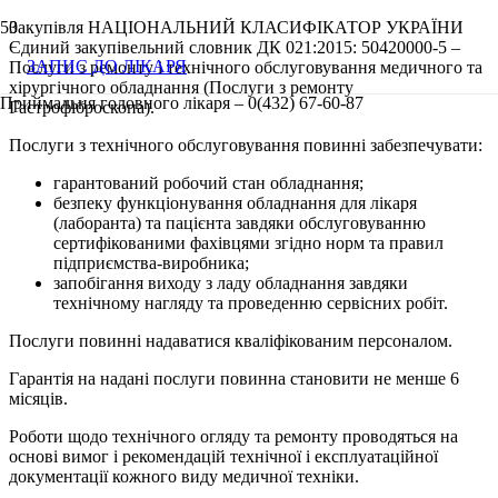
Закупівля НАЦІОНАЛЬНИЙ КЛАСИФІКАТОР УКРАЇНИ
Єдиний закупівельний словник ДК 021:2015: 50420000-5 –
ЗАПИС ДО ЛІКАРЯ
Послуги з ремонту і технічного обслуговування медичного та
хірургічного обладнання (Послуги з ремонту
Приймальня головного лікаря – 0(432) 67-60-87
Гастрофіброскопа).
Послуги з технічного обслуговування повинні забезпечувати:
гарантований робочий стан обладнання;
безпеку функціонування обладнання для лікаря
(лаборанта) та пацієнта завдяки обслуговуванню
сертифікованими фахівцями згідно норм та правил
підприємства-виробника;
запобігання виходу з ладу обладнання завдяки
технічному нагляду та проведенню сервісних робіт.
Послуги повинні надаватися кваліфікованим персоналом.
Гарантія на надані послуги повинна становити не менше 6
місяців.
Роботи щодо технічного огляду та ремонту проводяться на
основі вимог і рекомендацій технічної і експлуатаційної
документації кожного виду медичної техніки.