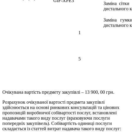
GIF-XPE3
Заміна сітки
дистального к
Заміна гумк
дистального к
1
5
Очікувана вартість предмету закупівлі – 13 900, 00 грн.
Розрахунок очікуваної вартості предмета закупівлі
здійснюється на основі ринкових консультацій та цінових
пропозицій виробничої собівартості послуг, встановлені
надавачами такого виду послуг (враховуючи послуги
попередніх закупівель). Собівартість одиниці послуги
складається із статтей витрат надавача такого виду послуг: