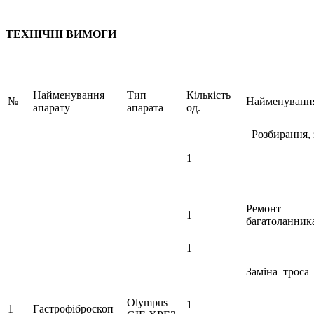
ТЕХНІЧНІ ВИМОГИ
Найменування
Тип
Кількість
№
Найменування
апарату
апарата
од.
Розбирання, 
1
Ремонт
1
багатоланник
1
Заміна троса
Оlympus
1
1
Гастрофіброскоп