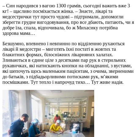
– Син народився з вагою 1300 грамів, сьогодні важить вже 3
кг! – щасливо посміхається жінка. – Знаєте, лікарі та
медсестрички тут просто чудові – підтримали, допомогли
зберегти грудне вигодовування, про все дбають, питають, чи я
добре їла, спала, відпочивала, бо ж Михасику потрібна
здорова мама…
Безшумно, впевнено і невпинно по відділенню рухаються
лікарі й медсестри – миготять їхні постаті в жовтих та
блакитних формах, білосніжних лікарняних халатах.
Зливаються в єдине ціле з десятками пар рук в стерильних
рукавичках, які натискають кнопки на обладнанні, з вустами,
які шепочуть щось маленьким пацієнтам, з очима, зверненими
до батьків, з підбадьорливими потисками рук, м’якими
посмішками. Тут тепло і напрочуд тихо… Тут живе надія.