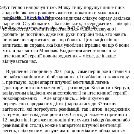
Тут тепло і напрочуд тихо. М’яку тишу порушує лише писк
апаратів, які контролюють життєві показники маленьких
ЗАПИС ДО ЛІКАРЯ
пацієнтів. За кожним вдихом-видихом слідкує одразу декілька
пар очей. Стурбованих – батьківських, зосереджених – лікарів
Приймальня головного лікаря – 0(432) 67-60-87
та медсестер. Останні пересуваються майже беззвучно і
роблять це постійно, адже їхні руки потрібні тим, хто навіть
не може поскаржитися, де і що болить. Цих пацієнтів не
запитаєш, як справи, яка їхня улюблена іграшка чи що б вони
хотіли на святого Миколая. Відділення анестезіології та
інтенсивної терапії новонароджених – місце, де інакше
відчувається час.
– Відділення створили у 2001 році, і саме перші роки стали чи
не найскладнішими: ні обладнання, ні стабільного колективу
і, пригадую, один апарат штучної вентиляції легень
“доісторичного походження”, – розповідає Костянтин
Берцун,
завідуючим відділенням анестезіології та інтенсивної терапії
новонароджених. – Але впорались… Ми лікуємо як
передчасно народжених діток (народилися до 37 тижня
вагітності), які потребують реанімації, так і діток, народжених
в термін, але із вадами розвитку. Сьогодні можемо прийняти
12 пацієнтів, і це вже повноцінні та сучасні місця (кювези або
реанімаційні столи), кожне з апаратом штучної вентиляції
легень, слідкуючим, дозуючим та допоміжним обладнанням.