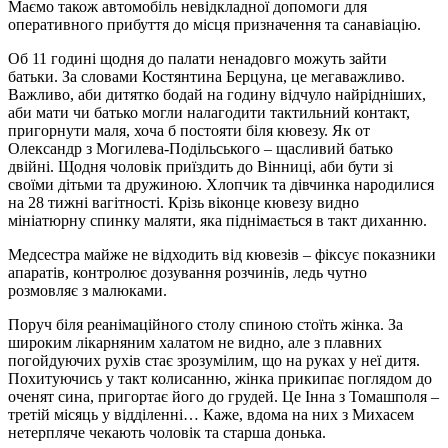
Маємо також автомобіль невідкладної допомоги для
оперативного прибуття до місця призначення та санавіацію.
Об 11 годині щодня до палати ненадовго можуть зайти
батьки. За словами Костянтина Берцуна, це мегаважливо.
Важливо, аби дитятко бодай на годину відчуло найрідніших,
аби мати чи батько могли налагодити тактильний контакт,
пригорнути маля, хоча б постояти біля кювезу. Як от
Олександр з Могилева-Подільського – щасливий батько
двійні. Щодня чоловік приїздить до Вінниці, аби бути зі
своїми дітьми та дружиною. Хлопчик та дівчинка народилися
на 28 тижні вагітності. Крізь віконце кювезу видно
мініатюрну спинку маляти, яка піднімається в такт диханню.
Медсестра майже не відходить від кювезів – фіксує показники
апаратів, контролює дозування розчинів, ледь чутно
розмовляє з малюками.
Поруч біля реанімаційного столу спиною стоїть жінка. За
широким лікарняним халатом не видно, але з плавних
погойдуючих рухів стає зрозумілим, що на руках у неї дитя.
Похитуючись у такт колисанню, жінка прикипає поглядом до
оченят сина, пригортає його до грудей. Це Інна з Томашполя –
третій місяць у відділенні… Каже, вдома на них з Михасем
нетерпляче чекають чоловік та старша донька.