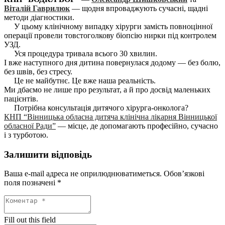
Віталій Гаврилюк
— щодня впроваджують сучасні, щадні
методи діагностики.
У цьому клінічному випадку хірурги замість повноцінної
операції провели товстоголкову біопсію нирки під контролем
УЗД.
Уся процедура тривала всього 30 хвилин.
І вже наступного дня дитина повернулася додому — без болю,
без швів, без стресу.
Це не майбутнє. Це вже наша реальність.
Ми дбаємо не лише про результат, а й про досвід маленьких
пацієнтів.
Потрібна консультація дитячого хірурга-онколога?
КНП “Вінницька обласна дитяча клінічна лікарня Вінницької
обласної Ради”
— місце, де допомагають професійно, сучасно
і з турботою.
Залишити відповідь
Ваша e-mail адреса не оприлюднюватиметься.
Обов’язкові
поля позначені
*
Fill out this field