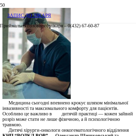
ЗАПИС ДО ЛІКАРЯ
Приймальня головного лікаря – 0(432) 67-60-87
Медицина сьогодні впевнено крокує шляхом мінімальної
інвазивності та максимального комфорту для пацієнтів.
Особливо це важливо в
дитячій практиці — кожен зайвий
розріз може стати не лише фізичною, а й психологічною
травмою.
Дитячі хірурги-онкологи онкогематологічного відділення
КНП “ВОДКЛ ВОР”
—
Олександр
Шишковський
та