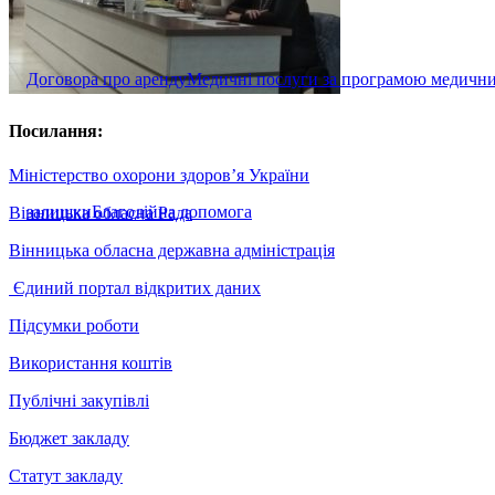
Договора про аренду
Медичні послуги за програмою медични
Посилання:
Міністерство охорони здоров’я України
залишки
Благодійна допомога
Вінницька обласна Рада
Вінницька обласна державна адміністрація
Єдиний портал відкритих даних
Підсумки роботи
Використання коштів
Публічні закупівлі
Бюджет закладу
Статут закладу