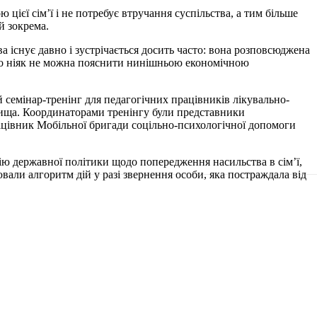
ієї сім’ї і не потребує втручання суспільст­ва, а тим більше
й зокрема.
 існує давно і зустрічається досить часто: вона роз­повсюджена
ство ніяк не можна пояс­нити нинішньою економічною
семінар-тренінг для педагогічних працівників лікувально-
явища. Координаторами тренінгу були представники
ацівник Мобільної бригади соцільно-психологічної допомоги
цію державної політики щодо попередження насильства в сім’ї,
ли алгоритм дій у разі звернення особи, яка постраждала від