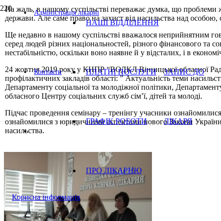
На жаль, в нашому суспільстві переважає думка, що проблеми жо
Адміністрація лікарні
держави. Але саме право на захист від насиль­ства над особою, 
НАШІ ВІДДІЛЕННЯ
Ще недавно в нашому суспільстві вважалося неприйнят­ним говор
серед людей різних національностей, різного фі­нансового та с
нестабільністю, оскільки воно наявне й у відсталих, і в економ
24 жовтня 2019 року у КНПР “ВОДКЛ Вінницької обласної Ради”
ПЛАТНІ ПОСЛУГИ
ЗАПИС ДО
Контакти
профілактичних закладів області: ” Актуальність теми насиль
Департаменту соціальної та молодіжної політики, Департамент
обласного Центру соціальних служб сім’ї, дітей та молоді.
Підчас проведення семінару – тренінгу учасники ознайомилися і
ГРАФІК РОБОТИ
ЛІКАРЯ
ознайомилися з юридичними аспектами нового Закони України “
насильства.
ПРО ЛІКАРНЮ
Корисна інформація