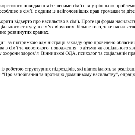
рстокого поводження із членами сім’ї є внутрі­шньою проблемою ц
особливо в сім’ї, є одним із найголовніших прав громадян та діте
ити відверто про насильство в сім’ї. Проте ця форма насильства
оціального статусу, в сім’ях віруючих. Більше того, таке насиль
ічно розвинутих країнах.
 за підтримкою адміністрації закладу було проведено обласний 
ства в сім’ї та жорстокого поводження з дітьми як соціального 
у охорони здоров’я Вінницької ОДА, психолог та соціальний пр
з роботою структурних підрозділів, які відповідають за реаліза
Про запобігання та протидію домашньому насильству”, опрацюва