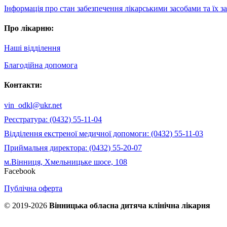
Інформація про стан забезпечення лікарськими засобами та їх 
Про лікарню:
Наші відділення
Благодійна допомога
Контакти:
vin_odkl@ukr.net
Реєстратура: (0432) 55-11-04
Відділення екстреної медичної допомоги: (0432) 55-11-03
Приймальня директора: (0432) 55-20-07
м.Вінниця, Хмельницьке шосе, 108
Facebook
Публічна оферта
© 2019-2026
Вінницька обласна дитяча клінічна лікарня