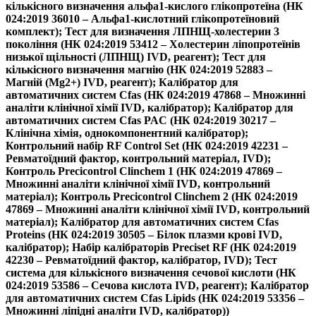
кількісного визначення альфа1-кислого глікопротеїна (НК
024:2019 36010 – Альфа1-кислотний глікопротеїновий
комплект); Тест для визначення ЛПНЩ-холестерин 3
покоління (НК 024:2019 53412 – Холестерин ліпопротеїнів
низької щільності (ЛПНЩ) IVD, реагент); Тест для
кількісного визначення магнію (НК 024:2019 52883 –
Магній (Mg2+) IVD, реагент); Калібратор для
автоматичних систем Cfas (НК 024:2019 47868 – Множинні
аналіти клінічної хімії IVD, калібратор); Калібратор для
автоматичних систем Cfas PAC (НК 024:2019 30217 –
Клінічна хімія, однокомпонентний калібратор);
Контрольний набір RF Control Set (НК 024:2019 42231 –
Ревматоїдний фактор, контрольний матеріал, IVD);
Контроль Precicontrol Clinchem 1 (НК 024:2019 47869 –
Множинні аналіти клінічної хімії IVD, контрольний
матеріал); Контроль Precicontrol Clinchem 2 (НК 024:2019
47869 – Множинні аналіти клінічної хімії IVD, контрольний
матеріал); Калібратор для автоматичних систем Cfas
Proteins (НК 024:2019 30505 – Білок плазми крові IVD,
калібратор); Набір калібраторів Preciset RF (НК 024:2019
42230 – Ревматоїдний фактор, калібратор, IVD); Тест
система для кількісного визначення сечової кислоти (НК
024:2019 53586 – Сечова кислота IVD, реагент); Калібратор
для автоматичних систем Cfas Lipids (НК 024:2019 53356 –
Множинні ліпідні аналіти IVD, калібратор))