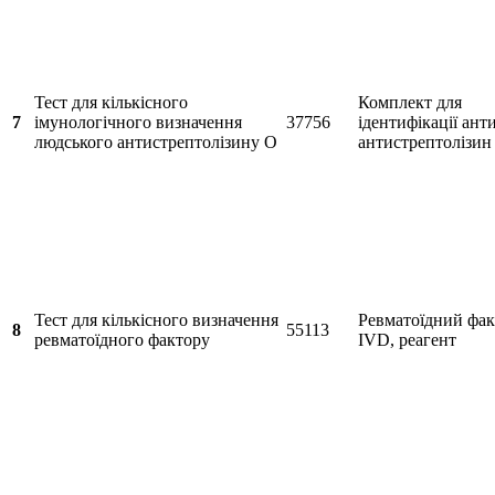
Тест для кількісного
Комплект для
7
імунологічного визначення
37756
ідентифікації анти
людського антистрептолізину O
антистрептолізин
Тест для кількісного визначення
Ревматоїдний фак
8
55113
ревматоїдного фактору
IVD, реагент