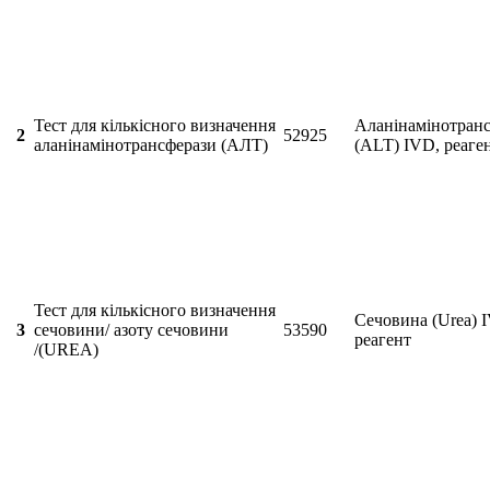
Тест для кількісного визначення
Аланінамінотранс
2
52925
аланінамінотрансферази (АЛТ)
(ALT) IVD, реаге
Тест для кількісного визначення
Сечовина (Urea) 
3
сечовини/ азоту сечовини
53590
реагент
/(UREA)