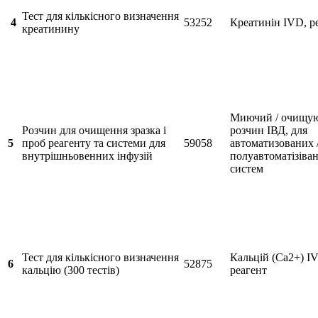
Тест для кількісного визначення
4
53252
Креатинін IVD, р
креатинину
Миючий / очищу
Розчин для очищення зразка і
розчин ІВД, для
5
проб реагенту та системи для
59058
автоматизованих 
внутрішньовенних інфузій
полуавтоматізіва
систем
Тест для кількісного визначення
Кальцій (Ca2+) I
6
52875
кальцію (300 тестів)
реагент