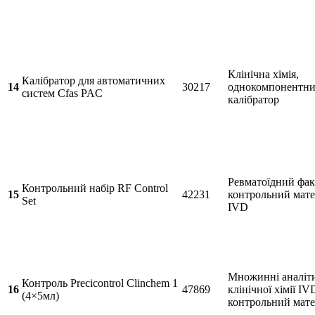
Клінічна хімія,
Калібратор для автоматичних
14
30217
однокомпонентн
систем Cfas PAC
калібратор
Ревматоїдний фак
Контрольний набір RF Control
15
42231
контрольний мате
Set
IVD
Множинні аналіт
Контроль Precicontrol Clinchem 1
16
47869
клінічної хімії IV
(4×5мл)
контрольний мате