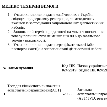
МЕДИКО-ТЕХНІЧНІ ВИМОГИ
Учасник повинен надати копії чинних в Україні
свідоцтв про державну реєстрацію, та методичних
вказівок із застосування запропонованих діагностичних
наборів.
Залишковий термін придатності на момент постачання
товару повинен бути не менше ніж 80% до загального
терміну придатності.
Учасник повинен надати сертифікати якості (або
паспорти якості) на запропоновані діагностичні набори.
Код НК
Назва українськ
№
Найменування
024:2019
згідно НК 024:2
Тест для кількісного визначення
Загальна
аспартатамінотрансферази(АСТ)
1
52955
аспартатамінотра
(AST) IVD, реаге