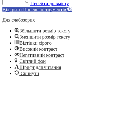
Перейти до вмісту
Відкрити Панель інструментів
Для слабозорих
Збільшити розмір тексту
Зменшити розмір тексту
Відтінки сірого
Високий контраст
Негативний контраст
Світлий фон
Шрифт для читання
Скинути