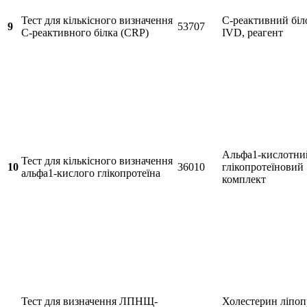
Тест для кількісного визначення
C-реактивний біл
9
53707
С-реактивного білка (CRP)
IVD, реагент
Альфа1-кислотни
Тест для кількісного визначення
10
36010
глікопротеїновий
альфа1-кислого глікопротеїна
комплект
Тест для визначення ЛПНЩ-
Холестерин ліпоп