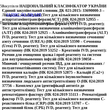
Закупівля
НАЦІОНАЛЬНИЙ КЛАСИФІКАТОР УКРАЇНИ
Єдиний закупівельний словник ДК 021:2015: 33690000-3 –
ЗАПИС ДО ЛІКАРЯ
Лікарські засоби різні (Тест для кількісного визначення
аспартатамінотрансферази(АСТ) (НК 024:2019 52955 –
Приймальня головного лікаря – 0(432) 67-60-87
Загальна аспартатамінотрансфераза (AST) IVD, реагент);
Тест для кількісного визначення аланінамінотрансферази
(АЛТ) (НК 024:2019 52925 – Аланінамінотрансфераза (ALT)
IVD, реагент); Тест для кількісного визначення сечовини/
азоту сечовини /(UREA) (НК 024:2019 53590 – Сечовина
(Urea) IVD, реагент); Тест для кількісного визначення
креатинину (НК 024:2019 53252 – Креатинін IVD, реагент);
Розчин для очищення зразка і проб реагенту та системи
для внутрішньовенних інфузій (НК 024:2019 59058 –
Миючий / очищуючий розчин ІВД, для автоматизованих /
полуавтоматізіванних систем); Тест для кількісного
визначення кальцію (НК 024:2019 52875 – Кальцій (Ca2+)
IVD, реагент); Тест для кількісного імунологічного
визначення людського антистрептолізину O (НК 024:2019
37756 – Комплект для ідентифікації антитіл до
антистрептолізин); Тест для кількісного визначення
ревматоїдного фактору (НК 024:2019 55113 – Ревматоїдний
фактор IVD, реагент); Тест для кількісного визначення С-
реактивного білка (CRP) (НК 024:2019 53707 – C-
реактивний білок (СРБ) IVD, реагент); Тест для