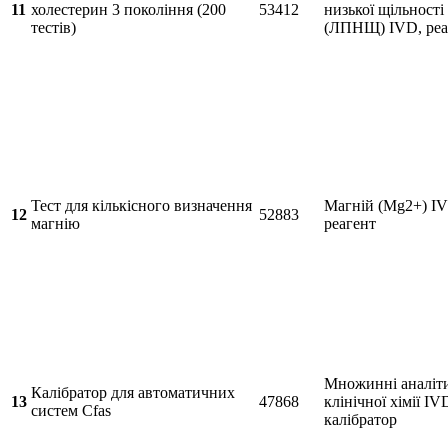
11
холестерин 3 покоління (200
53412
низької щільності
тестів)
(ЛПНЩ) IVD, реа
Тест для кількісного визначення
Магній (Mg2+) I
12
52883
магнію
реагент
Множинні аналіт
Калібратор для автоматичних
13
47868
клінічної хімії IV
систем Cfas
калібратор