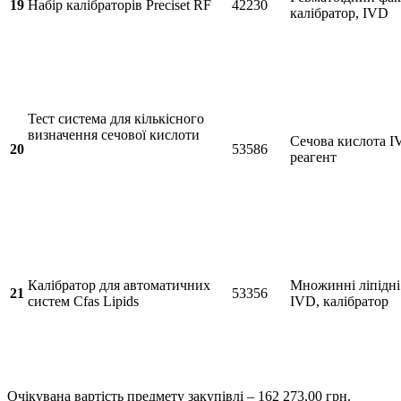
19
Набір калібраторів Preciset RF
42230
калібратор, IVD
Тест система для кількісного
визначення сечової кислоти
Сечова кислота I
20
53586
реагент
Калібратор для автоматичних
Множинні ліпідні
21
53356
систем Cfas Lipids
IVD, калібратор
Очікувана вартість предмету закупівлі – 162 273,00 грн.