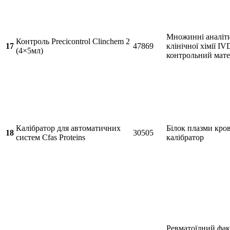
Множинні аналіт
Контроль Precicontrol Clinchem 2
17
47869
клінічної хімії IV
(4×5мл)
контрольний мате
Калібратор для автоматичних
Білок плазми кров
18
30505
систем Cfas Proteins
калібратор
Ревматоїдний фак