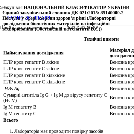
Закупівля
НАЦІОНАЛЬНИЙ КЛАСИФІКАТОР УКРАЇНИ
Єдиний закупівельний словник ДК 021:2015: 85140000-2
ЗАПИС ДО ЛІКАРЯ
Послуги у сфері охорони здоров’я різні (Лабораторні
дослідження біологічних матеріалів на інфекційні
Приймальня головного лікаря – 0(432) 67-60-87
захворювання (Обстеження на гепатити В,С))
Технічні вимоги
Матеріал 
Найменування дослідження
досліджен
ПЛР кров гепатит В якісне
Венозна кр
ПЛР кров гепатит С якісне
Венозна кр
ПЛР кров гепатит В кількісне
Венозна кр
ПЛР кров гепатит С кількісне
Венозна кр
HBs Ag
Венозна кр
Сумарні антитіла Ig G + Ig M до вірусу гепатиту С
Венозна кр
(HCV)
Ig M гепатиту В
Венозна кр
Ig M гепатиту С
Венозна кр
Всього
Лабораторія має проводити повірку засобів