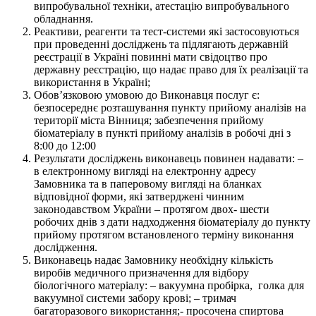
випробувальної техніки, атестацію випробувального
обладнання.
Реактиви, реагенти та тест-системи які застосовуються
при проведенні досліджень та підлягають державній
реєстрації в Україні повинні мати свідоцтво про
державну реєстрацію, що надає право для їх реалізації та
використання в Україні;
Обов’язковою умовою до Виконавця послуг є:
безпосереднє розташування пункту прийому аналізів на
території міста Вінниця; забезпечення прийому
біоматеріалу в пункті прийому аналізів в робочі дні з
8:00 до 12:00
Результати досліджень виконавець повинен надавати: –
в електронному вигляді на електронну адресу
Замовника та в паперовому вигляді на бланках
відповідної форми, які затверджені чинним
законодавством України – протягом двох- шести
робочих днів з дати надходження біоматеріалу до пункту
прийому протягом встановленого терміну виконання
дослідження.
Виконавець надає Замовнику необхідну кількість
виробів медичного призначення для відбору
біологічного матеріалу: – вакуумна пробірка, голка для
вакуумної системи забору крові; – тримач
багаторазового використання;- просочена спиртова