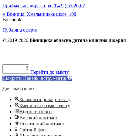
Приймальня директора: (0432) 55-20-07
м.Вінниця, Хмельницьке шосе, 108
Facebook
Публічна оферта
© 2019-2026
Вінницька обласна дитяча клінічна лікарня
Перейти до вмісту
Відкрити Панель інструментів
Для слабозорих
Збільшити розмір тексту
Зменшити розмір тексту
Відтінки сірого
Високий контраст
Негативний контраст
Світлий фон
Шрифт для читання