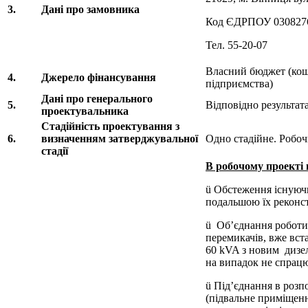
3.
Дані про замовника
Код ЄДРПОУ 030827
Тел. 55-20-07
Власний бюджет (кошт
4.
Джерело фінансування
підприємства)
Дані про генерального
5.
Відповідно результат
проектувальника
Стадійність проектування з
6.
визначенням затверджувальної
Одно стадійне. Робоч
стадії
В робочому проекті
ü Обстеження існуюч
подальшою їх реконс
ü Об’єднання роботи
перемикачів, вже вст
60 kVA з новим дизе
на випадок не спрацю
ü Під’єднання в роз
(підвальне приміщенн