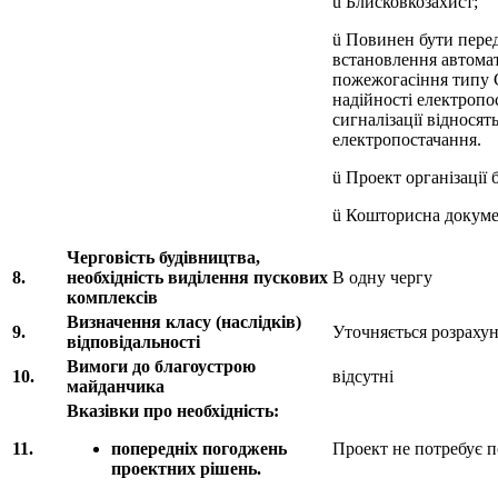
ü Блисковкозахист;
ü Повинен бути пере
встановлення автом
пожежогасіння типу С
надійності електроп
сигналізації відносять
електропостачання.
ü Проект організації 
ü Кошторисна докумен
Черговість будівництва,
8.
необхідність виділення пускових
В одну чергу
комплексів
Визначення класу (наслідків)
9.
Уточняється розрахун
відповідальності
Вимоги до благоустрою
10.
відсутні
майданчика
Вказівки про необхідність:
11.
попередніх погоджень
Проект не потребує 
проектних рішень.