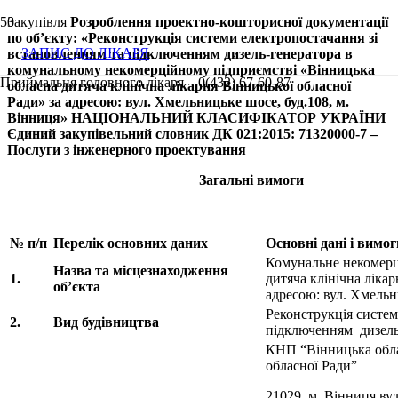
Закупівля
Розроблення проектно-кошторисної документації
по об’єкту: «Реконструкція системи електропостачання зі
ЗАПИС ДО ЛІКАРЯ
встановленням та підключенням дизель-генератора в
комунальному некомерційному підприємстві «Вінницька
Приймальня головного лікаря – 0(432) 67-60-87
обласна дитяча клінічна лікарня Вінницької обласної
Ради» за адресою: вул. Хмельницьке шосе, буд.108, м.
Вінниця» НАЦІОНАЛЬНИЙ КЛАСИФІКАТОР УКРАЇНИ
Єдиний закупівельний словник ДК 021:2015: 71320000-7 –
Послуги з інженерного проектування
Загальні вимоги
№ п/п
Перелік основних даних
Основні дані і вимог
Комунальне некомерц
Назва та місцезнаходження
1.
дитяча клінічна ліка
об’єкта
адресою: вул. Хмельн
Реконструкція систем
2.
Вид будівництва
підключенням дизель
КНП “Вінницька облас
обласної Ради”
21029, м. Вінниця ву