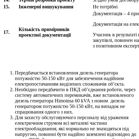
15.
Інженерні вишукування
Не потрібні
Документація – 4 пр
Документація на елек
Кількість примірників
17.
Учасник в результаті
проектної документації
закупівлі, повинен 
з позитивним експерт
Передбачається встановлення дизель генератора
потужністю 50-150 кВт для забезпечення надійним
електропостачанням виділених споживачів об’єкта.
Необхідно передбачити в ПКД об’єднання роботи, через
систему автоматичних перемикачів, вже встановленого
дизель генератора Himoinsa 60 kVA з новим дизель
генератором потужністю 50-150 кВт, на випадок не
спрацювання одного з них.
Для захисту обслуговуючого персоналу від ураження
електричним струмом всі металеві частини
електрообладнання, які нормально не знаходяться під
напругою, повинні бути надійно заземлені відповідно до