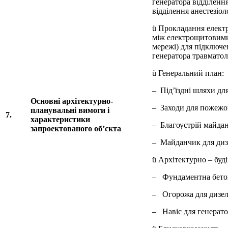
генератора відділенн
відділення анестезіоло
ü Прокладання елект
між електрощитовими
мережі) для підключе
генератора травматол
ü Генеральний план:
– Під’їздні шляхи дл
Основні архітектурно-
– Заходи для пожежо
планувальні вимоги і
7.
характеристики
– Благоустрій майда
запроектованого об’єкта
– Майданчик для диз
ü Архітектурно – буді
– Фундаментна бетон
– Огорожа для дизел
– Навіс для генератор