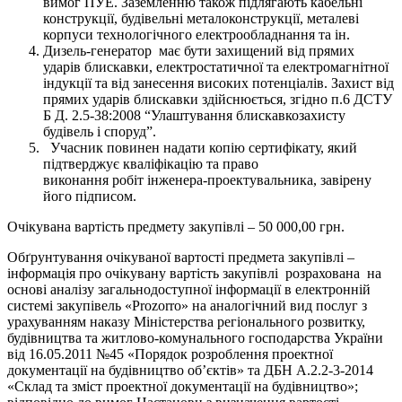
вимог ПУЕ. Заземленню також підлягають кабельні
конструкції, будівельні металоконструкції, металеві
корпуси технологічного електрообладнання та ін.
Дизель-генератор має бути захищений від прямих
ударів блискавки, електростатичної та електромагнітної
індукції та від занесення високих потенціалів. Захист від
прямих ударів блискавки здійснюється, згідно п.6 ДСТУ
Б Д. 2.5-38:2008 “Улаштування блискавкозахисту
будівель і споруд”.
Учасник повинен надати копію сертифікату, який
підтверджує кваліфікацію та право
виконання робіт інженера-проектувальника, завірену
його підписом.
Очікувана вартість предмету закупівлі – 50 000,00 грн.
Обґрунтування очікуваної вартості предмета закупівлі –
інформація про очікувану вартість закупівлі розрахована на
основі аналізу загальнодоступної інформації в електронній
системі закупівель «Prozorro» на аналогічний вид послуг з
урахуванням наказу Міністерства регіонального розвитку,
будівництва та житлово-комунального господарства України
від 16.05.2011 №45 «Порядок розроблення проектної
документації на будівництво об’єктів» та ДБН А.2.2-3-2014
«Склад та зміст проектної документації на будівництво»;