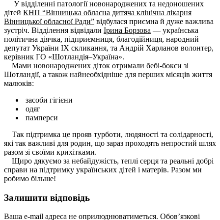
У відділенні патології новонароджених та недоношених
дітей
КНП “Вінницька обласна дитяча клінічна лікарня
Вінницької обласної Ради”
відбулася приємна й дуже важлива
зустріч. Відділення відвідали
Ірина Борзова
— українська
політична діячка, підприємниця, благодійниця, народний
депутат України ІХ скликання, та Андрій Харланов волонтер,
керівник ГО «Шотландія–Україна».
Мами новонароджених діток отримали бебі-бокси зі
Шотландії, а також найнеобхідніше для перших місяців життя
малюків:
засоби гігієни
одяг
памперси
Так підтримка це прояв турботи, людяності та солідарності,
які так важливі для родин, що зараз проходять непростий шлях
разом зі своїми крихітками.
Щиро дякуємо за небайдужість, теплі серця та реальні добрі
справи на підтримку українських дітей і матерів. Разом ми
робимо більше!
Залишити відповідь
Ваша e-mail адреса не оприлюднюватиметься.
Обов’язкові