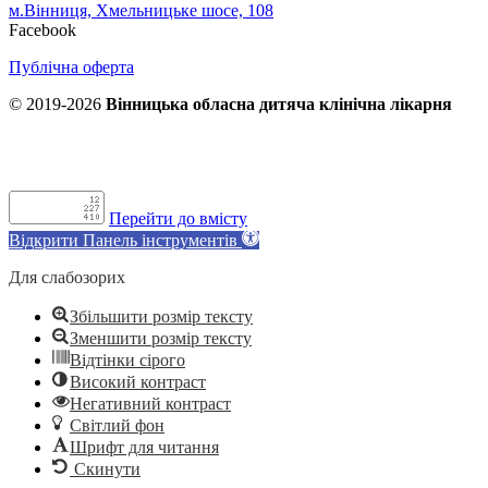
м.Вінниця, Хмельницьке шосе, 108
Facebook
Публічна оферта
© 2019-2026
Вінницька обласна дитяча клінічна лікарня
Перейти до вмісту
Відкрити Панель інструментів
Для слабозорих
Збільшити розмір тексту
Зменшити розмір тексту
Відтінки сірого
Високий контраст
Негативний контраст
Світлий фон
Шрифт для читання
Скинути