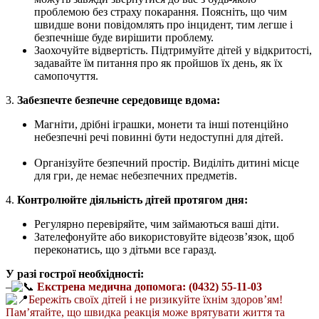
проблемою без страху покарання. Поясніть, що чим
швидше вони повідомлять про інцидент, тим легше і
безпечніше буде вирішити проблему.
Заохочуйте відвертість. Підтримуйте дітей у відкритості,
задавайте їм питання про як пройшов їх день, як їх
самопочуття.
3.
Забезпечте безпечне середовище вдома:
Магніти, дрібні іграшки, монети та інші потенційно
небезпечні речі повинні бути недоступні для дітей.
Організуйте безпечний простір. Виділіть дитині місце
для гри, де немає небезпечних предметів.
4.
Контролюйте діяльність дітей протягом дня:
Регулярно перевіряйте, чим займаються ваші діти.
Зателефонуйте або використовуйте відеозв’язок, щоб
переконатись, що з дітьми все гаразд.
У разі гострої необхідності:
–
Екстрена медична допомога: (0432) 55-11-03
Бережіть своїх дітей і не ризикуйте їхнім здоров’ям!
Пам’ятайте, що швидка реакція може врятувати життя та