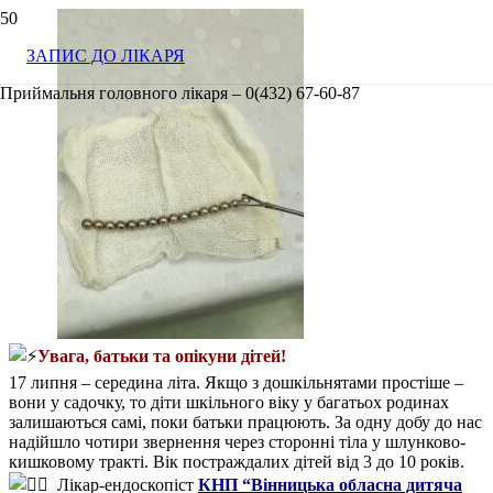
ЗАПИС ДО ЛІКАРЯ
Приймальня головного лікаря – 0(432) 67-60-87
Увага, батьки та опікуни дітей!
17 липня – середина літа. Якщо з дошкільнятами простіше –
вони у садочку, то діти шкільного віку у багатьох родинах
залишаються самі, поки батьки працюють. За одну добу до нас
надійшло чотири звернення через сторонні тіла у шлунково-
кишковому тракті. Вік постраждалих дітей від 3 до 10 років.
Лікар-ендоскопіст
КНП “Вінницька обласна дитяча