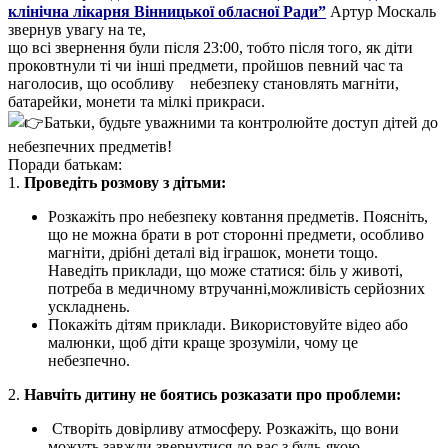
клінічна лікарня Вінницької обласної Ради”
Артур Москаль
звернув увагу на те,
що всі звернення були після 23:00, тобто після того, як діти
проковтнули ті чи інші предмети, пройшов певний час та
наголосив, що особливу небезпеку становлять магніти,
батарейки, монети та мілкі прикраси.
Батьки, будьте уважними та контролюйте доступ дітей до
небезпечних предметів!
Поради батькам:
1.
Проведіть розмову з дітьми:
Розкажіть про небезпеку ковтання предметів. Поясніть,
що не можна брати в рот сторонні предмети, особливо
магніти, дрібні деталі від іграшок, монети тощо.
Наведіть приклади, що може статися: біль у животі,
потреба в медичному втручанні,можливість серйозних
ускладнень.
Покажіть дітям приклади. Використовуйте відео або
малюнки, щоб діти краще зрозуміли, чому це
небезпечно.
2.
Навчіть дитину не боятись розказати про проблеми:
Створіть довірливу атмосферу. Розкажіть, що вони
можуть завжди звернутися до вас з будь-якою