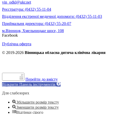
vin_odkl@ukr.net
Реєстратура: (0432) 55-11-04
Відділення екстреної медичної допомоги: (0432) 55-11-03
Приймальня директора: (0432) 55-20-07
м.Вінниця, Хмельницьке шосе, 108
Facebook
Публічна оферта
© 2019-2026
Вінницька обласна дитяча клінічна лікарня
Перейти до вмісту
Відкрити Панель інструментів
Для слабозорих
Збільшити розмір тексту
Зменшити розмір тексту
Відтінки сірого