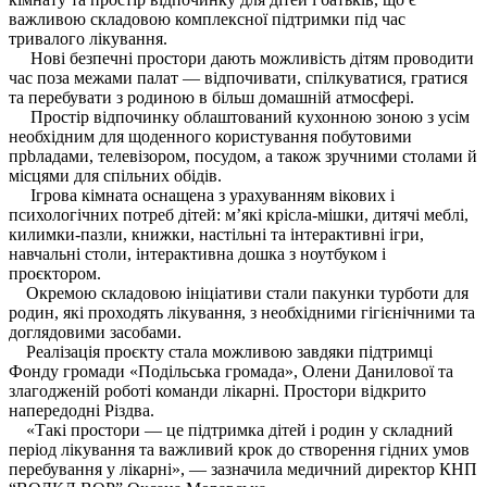
важливою складовою комплексної підтримки під час
тривалого лікування.
Нові безпечні простори дають можливість дітям проводити
час поза межами палат — відпочивати, спілкуватися, гратися
та перебувати з родиною в більш домашній атмосфері.
Простір відпочинку облаштований кухонною зоною з усім
необхідним для щоденного користування побутовими
прbладами, телевізором, посудом, а також зручними столами й
місцями для спільних обідів.
Ігрова кімната оснащена з урахуванням вікових і
психологічних потреб дітей: м’які крісла-мішки, дитячі меблі,
килимки-пазли, книжки, настільні та інтерактивні ігри,
навчальні столи, інтерактивна дошка з ноутбуком і
проєктором.
Окремою складовою ініціативи стали пакунки турботи для
родин, які проходять лікування, з необхідними гігієнічними та
доглядовими засобами.
Реалізація проєкту стала можливою завдяки підтримці
Фонду громади «Подільська громада», Олени Данилової та
злагодженій роботі команди лікарні. Простори відкрито
напередодні Різдва.
«Такі простори — це підтримка дітей і родин у складний
період лікування та важливий крок до створення гідних умов
перебування у лікарні», — зазначила медичний директор КНП