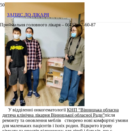
ЗАПИС ДО ЛІКАРЯ
Приймальня головного лікаря – 0(432) 67-60-87
У відділенні онкогематології
КНП “Вінницька обласна
дитяча клінічна лікарня Вінницької обласної Ради”
після
ремонту та оновлення меблів
створено нові комфортні умови
для маленьких пацієнтів і їхніх родин. Відкрито ігрову
кімнату та простір відпочинку для дітей і батьків, що є