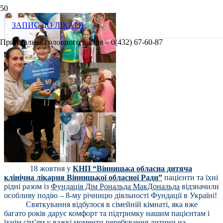
ЗАПИС ДО ЛІКАРЯ
Приймальня головного лікаря – 0(432) 67-60-87
18 жовтня у
КНП “Вінницька обласна дитяча
клінічна лікарня Вінницької обласної Ради”
пацієнти та їхні
рідні разом із
Фундація Дім Рональда МакДональда
відзначили
особливу подію – 8-му річницю діяльності Фундації в Україні!
Святкування відбулося в сімейній кімнаті, яка вже
багато років дарує комфорт та підтримку нашим пацієнтам і
їхнім сім’ям у важкі моменти перебування дитини на