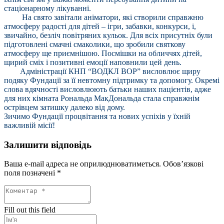
стаціонарному лікуванні.
На свято завітали аніматори, які створили справжню
атмосферу радості для дітей – ігри, забавки, конкурси, і,
звичайно, безліч повітряних кульок. Для всіх присутніх були
підготовлені смачні смаколики, що зробили святкову
атмосферу ще приємнішою. Посмішки на обличчях дітей,
щирий сміх і позитивні емоції наповнили цей день.
Адміністрації КНП “ВОДКЛ ВОР” висловлює щиру
подяку Фундації за її невтомну підтримку та допомогу. Окремі
слова вдячності висловлюють батьки наших пацієнтів, адже
для них кімната Рональда МакДональда стала справжнім
острівцем затишку далеко від дому.
Зичимо Фундації процвітання та нових успіхів у їхній
важливій місії!
Залишити відповідь
Ваша e-mail адреса не оприлюднюватиметься.
Обов’язкові
поля позначені
*
Fill out this field